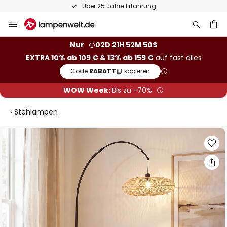
Über 25 Jahre Erfahrung
Zum
Inhalt
springen
he
Nur
02D 21H 52M 50S
EXTRA 10% ab 109 € & 13% ab 159 €
auf fast alles
Code:
RABATT
kopieren
WOW Week:
Bis zu -70%
Stehlampen
Zum
Ende
der
Bildgalerie
springen