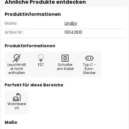
Ähnliche Produkte entdecken
Produktinformationen
Marke:
Lindby
Artikel Nr.:
10042610
Produktinformationen
Leuchtmitt
E27
Schalter
Typ C -
el nicht
am Kabel
Euro-
enthalten
Stecker
Perfekt für diese Bereiche
Wohnberei
ch
Maße