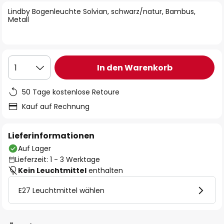
springen
Lindby Bogenleuchte Solvian, schwarz/natur, Bambus,
Metall
In den Warenkorb
1
50 Tage kostenlose Retoure
Kauf auf Rechnung
Lieferinformationen
Auf Lager
Lieferzeit: 1 - 3 Werktage
Kein Leuchtmittel
enthalten
E27 Leuchtmittel wählen