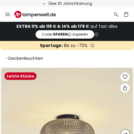
Über 25 Jahre Erfahrung
Zum
Inhalt
springen
he
EXTRA 11% ab 119 € & 14% ab 179 €
auf fast alles
Code:
SPAREN
kopieren
Spartage:
Bis zu -70%
Deckenleuchten
Zum
Letzte Stücke
Ende
der
Bildgalerie
springen