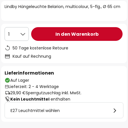
springen
Lindby Hängeleuchte Belarion, multicolour, 5-flg., Ø 65 cm
In den Warenkorb
1
50 Tage kostenlose Retoure
Kauf auf Rechnung
Lieferinformationen
Auf Lager
Lieferzeit: 2 - 4 Werktage
29,90 €
Sperrgutzuschlag inkl. MwSt.
Kein Leuchtmittel
enthalten
E27 Leuchtmittel wählen