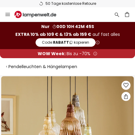
50 Tage kostenlose Retoure
Zum
Inhalt
springen
he
Nur
00D 10H 42M 45S
EXTRA 10% ab 109 € & 13% ab 159 €
auf fast alles
Code:
RABATT
kopieren
WOW Week:
Bis zu -70%
Pendelleuchten & Hängelampen
Zum
Ende
der
Bildgalerie
springen