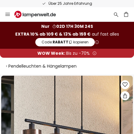
Über 25 Jahre Erfahrung
Zum
Inhalt
springen
he
Nur
02D 17H 30M 24S
EXTRA 10% ab 109 € & 13% ab 159 €
auf fast alles
Code:
RABATT
kopieren
WOW Week:
Bis zu -70%
Pendelleuchten & Hängelampen
Zum
Ende
der
Bildgalerie
springen