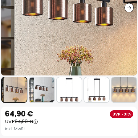
Zum
64,90 €
UVP -31%
Anfang
UVP
94,90 €
der
inkl. MwSt.
Bildgalerie