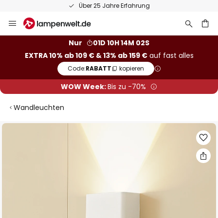
Über 25 Jahre Erfahrung
Zum
Inhalt
springen
he
Nur
01D 10H 14M 02S
EXTRA 10% ab 109 € & 13% ab 159 €
auf fast alles
Code:
RABATT
kopieren
WOW Week:
Bis zu -70%
Wandleuchten
Zum
Ende
der
Bildgalerie
springen