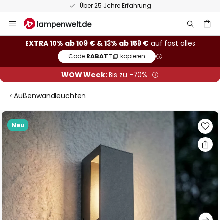
Über 25 Jahre Erfahrung
Zum
Inhalt
springen
he
EXTRA 10% ab 109 € & 13% ab 159 €
auf fast alles
Code:
RABATT
kopieren
WOW Week:
Bis zu -70%
Außenwandleuchten
Zum
Neu
Ende
der
Bildgalerie
springen