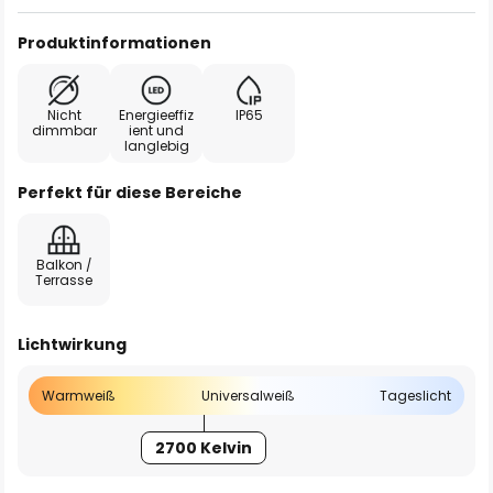
Produktinformationen
Nicht
Energieeffiz
IP65
dimmbar
ient und
langlebig
Perfekt für diese Bereiche
Balkon /
Terrasse
Lichtwirkung
Warmweiß
Universalweiß
Tageslicht
2700 Kelvin