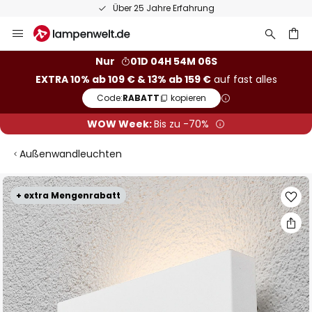
Über 25 Jahre Erfahrung
Zum
Inhalt
springen
he
Nur
01D 04H 54M 06S
EXTRA 10% ab 109 € & 13% ab 159 €
auf fast alles
Code:
RABATT
kopieren
WOW Week:
Bis zu -70%
Außenwandleuchten
Zum
+ extra Mengenrabatt
Ende
der
Bildgalerie
springen