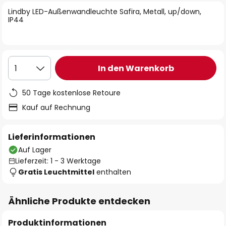
springen
Lindby LED-Außenwandleuchte Safira, Metall, up/down,
IP44
In den Warenkorb
1
50 Tage kostenlose Retoure
Kauf auf Rechnung
Lieferinformationen
Auf Lager
Lieferzeit: 1 - 3 Werktage
Gratis Leuchtmittel
enthalten
Ähnliche Produkte entdecken
Produktinformationen