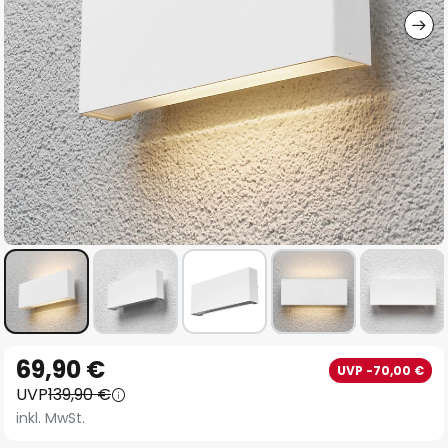
Zum
69,90 €
UVP -70,00 €
Anfang
UVP
139,90 €
der
inkl. MwSt.
Bildgalerie