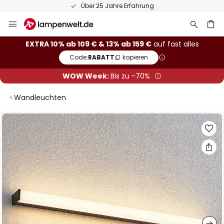
Über 25 Jahre Erfahrung
Zum
Inhalt
springen
he
EXTRA 10% ab 109 € & 13% ab 159 €
auf fast alles
Code:
RABATT
kopieren
WOW Week:
Bis zu -70%
Wandleuchten
Zum
Ende
der
Bildgalerie
springen