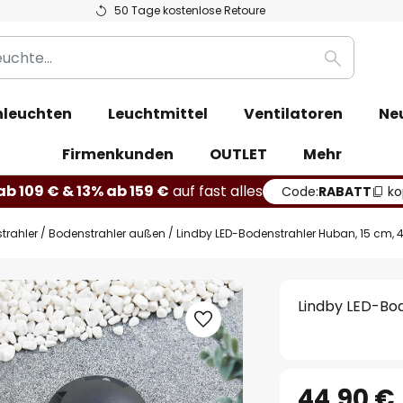
50 Tage kostenlose Retoure
Suche
leuchten
Leuchtmittel
Ventilatoren
Ne
Firmenkunden
OUTLET
Mehr
b 109 € & 13% ab 159 €
auf fast alles
Code:
RABATT
ko
trahler
Bodenstrahler außen
Lindby LED-Bodenstrahler Huban, 15 cm, 
Lindby LED-Bod
44,90 €