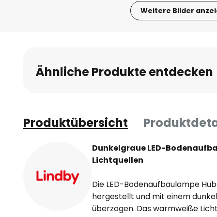
Weitere Bilder anze
Zum
Anfang
der
Bildgalerie
Ähnliche Produkte entdecken
springen
Produktübersicht
Produktdeta
Dunkelgraue LED-Bodenaufbau
Lichtquellen
Die LED-Bodenaufbaulampe Hub
hergestellt und mit einem dunke
überzogen. Das warmweiße Licht