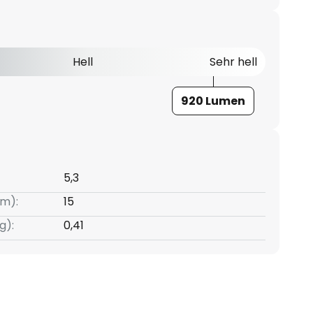
Hell
Sehr hell
920 Lumen
5,3
m):
15
g):
0,41