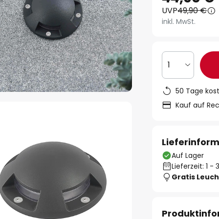
UVP
49,90 €
inkl. MwSt.
1
50 Tage kos
Kauf auf Re
Lieferinfor
Auf Lager
Lieferzeit: 1 
Gratis Leuch
Produktinf