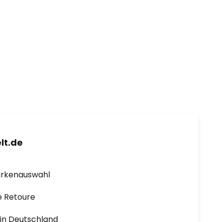
lt.de
arkenauswahl
e Retoure
1 in Deutschland