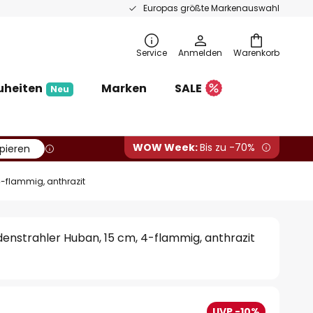
Europas größte Markenauswahl
Service
Anmelden
Warenkorb
uheiten
Marken
SALE
Neu
WOW Week:
Bis zu -70%
pieren
4-flammig, anthrazit
enstrahler Huban, 15 cm, 4-flammig, anthrazit
UVP -10%