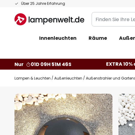
Zum
Über 25 Jahre Erfahrung
Inhalt
Finden
springen
Sie
Ihre
Innenleuchten
Räume
Außen
Leuchte...
EXTRA 10% a
Nur
01D 09H 51M 45S
Lampen & Leuchten
Außenleuchten
Außenstrahler und Gartens
Zum
Ende
der
Bildgalerie
springen