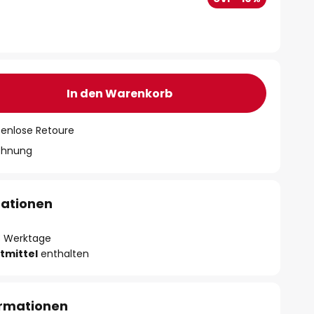
In den Warenkorb
tenlose Retoure
chnung
mationen
- 3 Werktage
tmittel
enthalten
ormationen