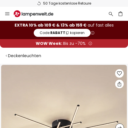
50 Tage kostenlose Retoure
Zum
Inhalt
springen
he
EXTRA 10% ab 109 € & 13% ab 159 €
auf fast alles
Code:
RABATT
kopieren
WOW Week:
Bis zu -70%
Deckenleuchten
Zum
Ende
der
Bildgalerie
springen