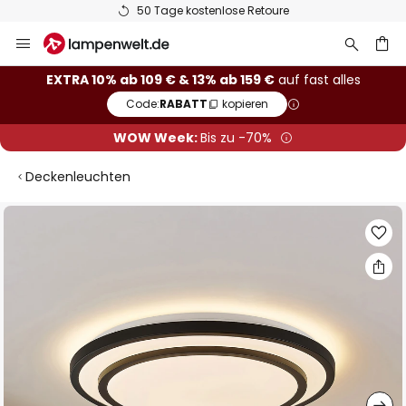
50 Tage kostenlose Retoure
Zum
Inhalt
springen
he
EXTRA 10% ab 109 € & 13% ab 159 €
auf fast alles
Code:
RABATT
kopieren
WOW Week:
Bis zu -70%
Deckenleuchten
Zum
Ende
der
Bildgalerie
springen