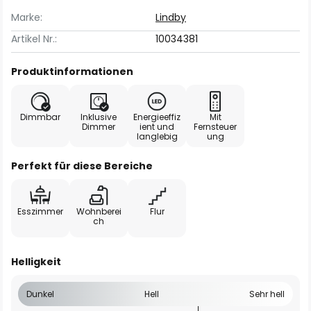
Marke:
Lindby
Artikel Nr.:
10034381
Produktinformationen
Dimmbar
Inklusive
Energieeffiz
Mit
Dimmer
ient und
Fernsteuer
langlebig
ung
Perfekt für diese Bereiche
Esszimmer
Wohnberei
Flur
ch
Helligkeit
Dunkel
Hell
Sehr hell