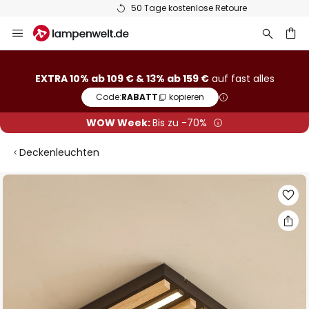
50 Tage kostenlose Retoure
Zum
Inhalt
springen
he
EXTRA 10% ab 109 € & 13% ab 159 €
auf fast alles
Code:
RABATT
kopieren
WOW Week:
Bis zu -70%
Deckenleuchten
Zum
Ende
der
Bildgalerie
springen