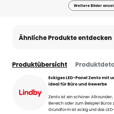
Weitere Bilder anze
Zum
Anfang
der
Bildgalerie
Ähnliche Produkte entdecken
springen
Produktübersicht
Produktdeta
Eckiges LED-Panel Zento mit u
ideal für Büro und Gewerbe
Zento ist ein schöner Allrounder
Bereich oder zum Beispiel Büros
Grundform ist eckig und das LED