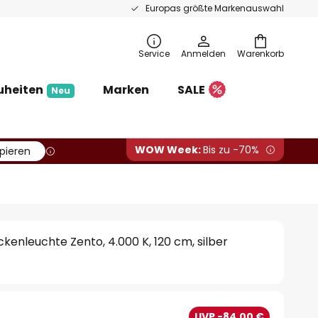
Europas größte Markenauswahl
Service
Anmelden
Warenkorb
uheiten
Marken
SALE
Neu
WOW Week:
Bis zu -70%
pieren
kenleuchte Zento, 4.000 K, 120 cm, silber
UVP -84,00 €