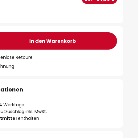
In den Warenkorb
tenlose Retoure
chnung
mationen
- 4 Werktage
utzuschlag inkl. MwSt.
tmittel
enthalten