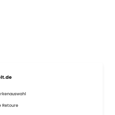
lt.de
arkenauswahl
e Retoure