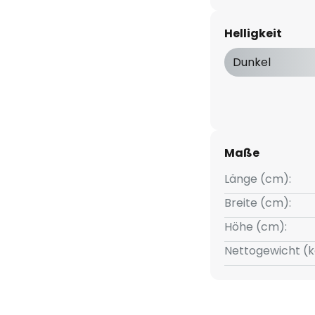
en Rahmen, während die weiße
ßige, blendungsminimierte
Helligkeit
Dunkel
s unterstützt beim
t dafür, dass die Augen
aufgrund der hohen Leuchtkraft
e Grundbeleuchtung in einem
Maße
Länge (cm):
Breite (cm):
Höhe (cm):
Nettogewicht (k