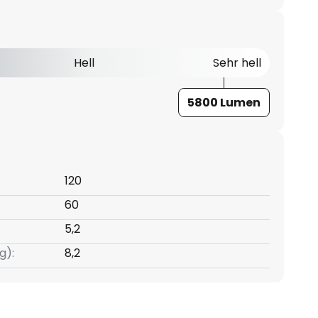
Hell
Sehr hell
5800 Lumen
120
60
5,2
g):
8,2