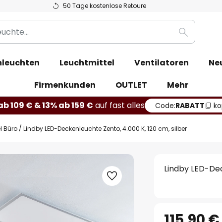
50 Tage kostenlose Retoure
Suche
leuchten
Leuchtmittel
Ventilatoren
Ne
Firmenkunden
OUTLET
Mehr
b 109 € & 13% ab 159 €
auf fast alles
Code:
RABATT
ko
l Büro
Lindby LED-Deckenleuchte Zento, 4.000 K, 120 cm, silber
Lindby LED-Dec
115,90 €