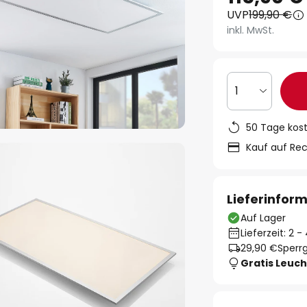
UVP
199,90 €
inkl. MwSt.
1
50 Tage kos
Kauf auf Re
Lieferinfor
Auf Lager
Lieferzeit: 2 
29,90 €
Sperrg
Gratis Leuch