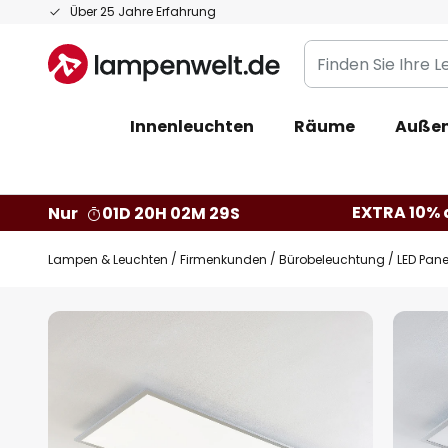
Zum
Über 25 Jahre Erfahrung
Inhalt
Finden
springen
Sie
Ihre
Innenleuchten
Räume
Außen
Leuchte...
EXTRA 10% a
Nur
01D 20H 02M 28S
Lampen & Leuchten
Firmenkunden
Bürobeleuchtung
LED Pane
Zum
Ende
der
Bildgalerie
springen