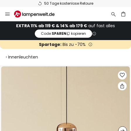
50 Tage kostenlose Retoure
Zum
Inhalt
springen
he
EXTRA 11% ab 119 € & 14% ab 179 €
auf fast alles
Code:
SPAREN
kopieren
Spartage:
Bis zu -70%
Innenleuchten
Zum
Ende
der
Bildgalerie
springen