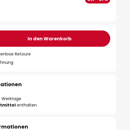
In den Warenkorb
tenlose Retoure
chnung
mationen
- 3 Werktage
tmittel
enthalten
ormationen