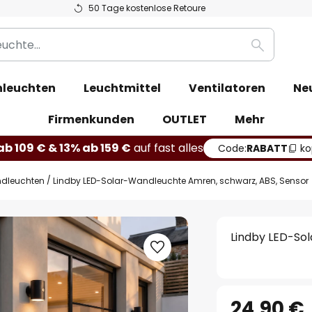
50 Tage kostenlose Retoure
Suche
leuchten
Leuchtmittel
Ventilatoren
Ne
Firmenkunden
OUTLET
Mehr
b 109 € & 13% ab 159 €
auf fast alles
Code:
RABATT
ko
dleuchten
Lindby LED-Solar-Wandleuchte Amren, schwarz, ABS, Sensor
Lindby LED-So
24,90 €