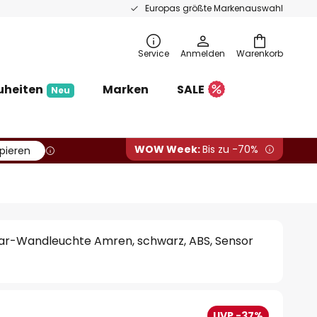
Europas größte Markenauswahl
Service
Anmelden
Warenkorb
uheiten
Marken
SALE
Neu
WOW Week:
Bis zu -70%
pieren
lar-Wandleuchte Amren, schwarz, ABS, Sensor
UVP -37%