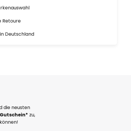
arkenauswahl
e Retoure
1 in Deutschland
d die neusten
Gutschein*
zu,
 können!