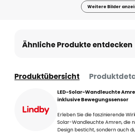
Weitere Bilder anze
Zum
Anfang
der
Bildgalerie
Ähnliche Produkte entdecken
springen
Produktübersicht
Produktdeta
LED-Solar-Wandleuchte Amre
inklusive Bewegungssensor
Erleben Sie die faszinierende Wir
Solar-Wandleuchte Amren, die n
Design besticht, sondern auch du