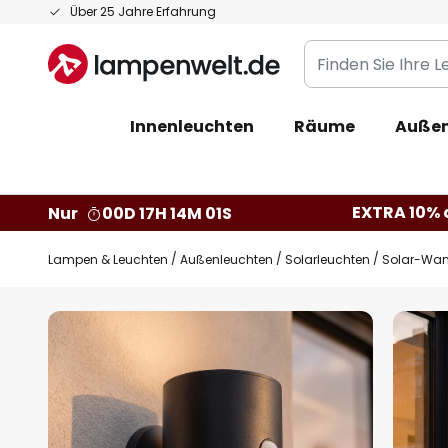
Zum
Über 25 Jahre Erfahrung
Inhalt
Finden
springen
Sie
Ihre
Innenleuchten
Räume
Außen
Leuchte...
EXTRA 10% a
Nur
00D 17H 14M 00S
Lampen & Leuchten
Außenleuchten
Solarleuchten
Solar-Wan
Zum
Ende
der
Bildgalerie
springen