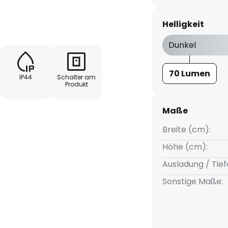
iente Beleuchtung sorgt. Diese
ischen Sensor ausgestattet,
Helligkeit
n Ihrem Außenbereich sorgt,
aktiviert, wenn Bewegung
Dunkel
us moderner Stilrichtung und
olarenergie macht diese Leuchte
70 Lumen
IP44
Schalter am
e Wert auf Design und
Produkt
Maße
lder:
Breite (cm):
Höhe (cm):
Ausladung / Tief
Sonstige Maße: