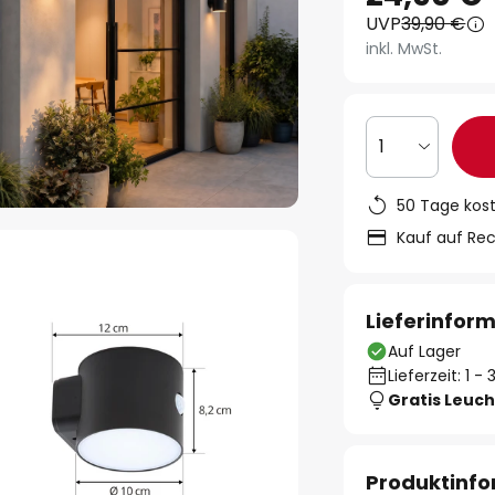
UVP
39,90 €
inkl. MwSt.
1
50 Tage kos
Kauf auf Re
Lieferinfor
Auf Lager
Lieferzeit: 1 
Gratis Leuch
Produktinf