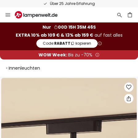
Über 25 Jahre Erfahrung
Zum
Inhalt
springen
he
Nur
00D 15H 35M 45S
EXTRA 10% ab 109 € & 13% ab 159 €
auf fast alles
Code:
RABATT
kopieren
WOW Week:
Bis zu -70%
Innenleuchten
Zum
Ende
der
Bildgalerie
springen