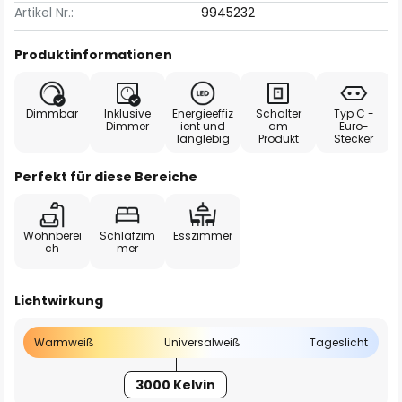
Artikel Nr.:
9945232
Produktinformationen
Dimmbar
Inklusive
Energieeffiz
Schalter
Typ C -
Dimmer
ient und
am
Euro-
langlebig
Produkt
Stecker
Perfekt für diese Bereiche
Wohnberei
Schlafzim
Esszimmer
ch
mer
Lichtwirkung
Warmweiß
Universalweiß
Tageslicht
3000 Kelvin