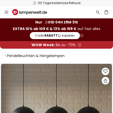
50 Tage kostenlose Retoure
Zum
Inhalt
springen
he
Nur
01D 04H 28M 30S
EXTRA 10% ab 109 € & 13% ab 159 €
auf fast alles
Code:
RABATT
kopieren
WOW Week:
Bis zu -70%
Pendelleuchten & Hängelampen
Zum
Ende
der
Bildgalerie
springen