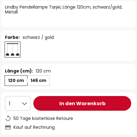
springen
Lindby Pendellampe Tarjei, Länge 120cm, schwarz/gold,
Metall
Farbe:
schwarz / gold
Länge (cm):
120 cm
120 cm
146 cm
In den Warenkorb
1
50 Tage kostenlose Retoure
Kauf auf Rechnung