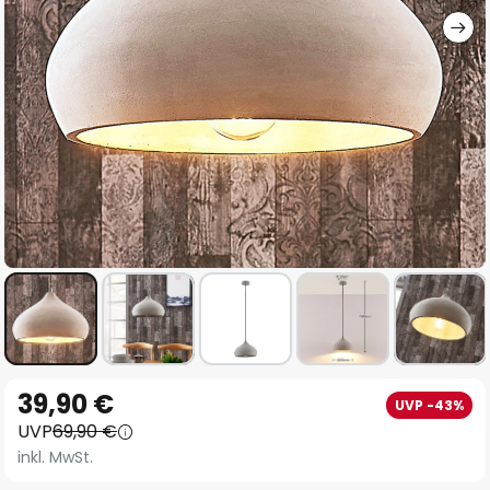
Zum
39,90 €
UVP -43%
Anfang
UVP
69,90 €
der
inkl. MwSt.
Bildgalerie