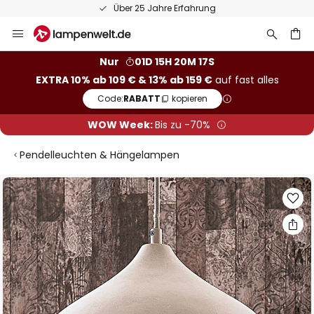
Über 25 Jahre Erfahrung
Zum
Inhalt
springen
he
Nur
01D 15H 20M 17S
EXTRA 10% ab 109 € & 13% ab 159 €
auf fast alles
Code:
RABATT
kopieren
WOW Week:
Bis zu -70%
Pendelleuchten & Hängelampen
Zum
Ende
der
Bildgalerie
springen