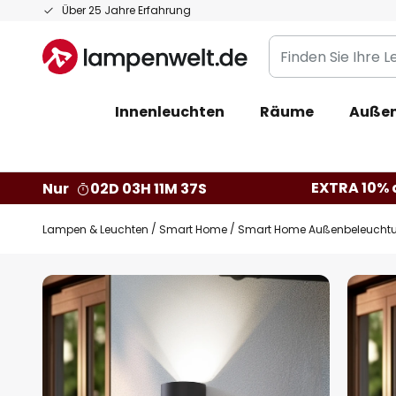
Zum
Über 25 Jahre Erfahrung
Inhalt
Finden
springen
Sie
Ihre
Innenleuchten
Räume
Außen
Leuchte...
EXTRA 10% a
Nur
02D 03H 11M 36S
Lampen & Leuchten
Smart Home
Smart Home Außenbeleucht
Zum
Ende
der
Bildgalerie
springen