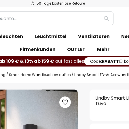
50 Tage kostenlose Retoure
Suche
leuchten
Leuchtmittel
Ventilatoren
Ne
Firmenkunden
OUTLET
Mehr
b 109 € & 13% ab 159 €
auf fast alles
Code:
RABATT
ko
ung
Smart Home Wandleuchten außen
Lindby Smart LED-Außenwand
Lindby Smart
Tuya