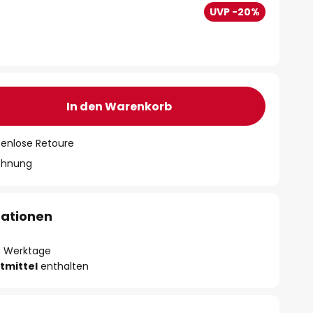
UVP -20%
In den Warenkorb
tenlose Retoure
chnung
mationen
- 3 Werktage
tmittel
enthalten