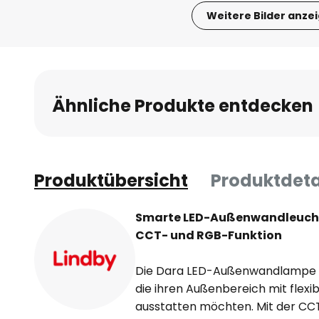
Weitere Bilder anze
Zum
Anfang
der
Bildgalerie
Ähnliche Produkte entdecken
springen
Produktübersicht
Produktdeta
Smarte LED-Außenwandleuchte
CCT- und RGB-Funktion
Die Dara LED-Außenwandlampe ist
die ihren Außenbereich mit flexi
ausstatten möchten. Mit der CC