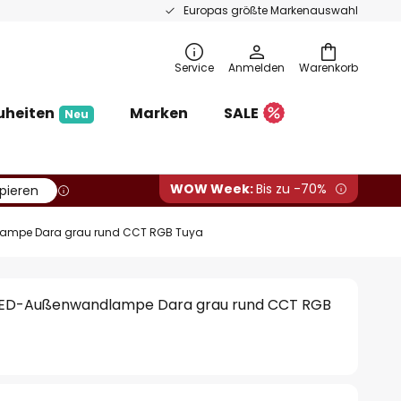
Europas größte Markenauswahl
Service
Anmelden
Warenkorb
uheiten
Marken
SALE
Neu
WOW Week:
Bis zu -70%
pieren
lampe Dara grau rund CCT RGB Tuya
 LED-Außenwandlampe Dara grau rund CCT RGB