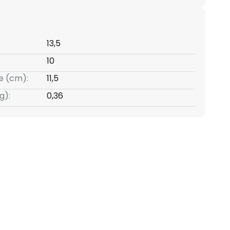
13,5
10
e (cm):
11,5
g):
0,36