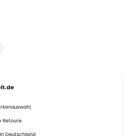
lt.de
arkenauswahl
e Retoure
1 in Deutschland