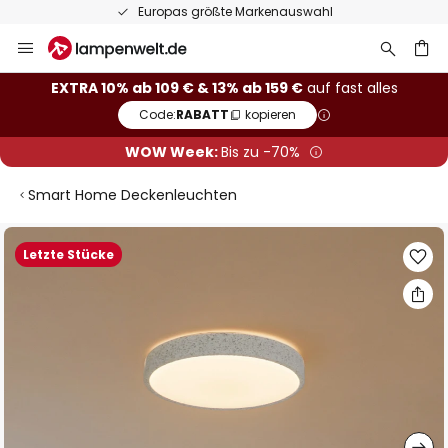
Europas größte Markenauswahl
Zum
Inhalt
springen
he
EXTRA 10% ab 109 € & 13% ab 159 €
auf fast alles
Code:
RABATT
kopieren
WOW Week:
Bis zu -70%
Smart Home Deckenleuchten
Zum
Letzte Stücke
Ende
der
Bildgalerie
springen