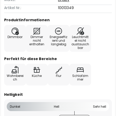
Artikel Nr.:
10013349
Produktinformationen
Dimmbar
Dimmer
Energieeffiz
Leuchtmitt
nicht
ient und
el nicht
enthalten
langlebig
austausch
bar
Perfekt für diese Bereiche
Wohnberei
Küche
Flur
Schlafzim
ch
mer
Helligkeit
Dunkel
Hell
Sehr hell