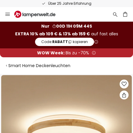
Über 25 Jahre Erfahrung
Zum
Inhalt
springen
he
Nur
00D 11H 09M 44S
EXTRA 10% ab 109 € & 13% ab 159 €
auf fast alles
Code:
RABATT
kopieren
WOW Week:
Bis zu -70%
Smart Home Deckenleuchten
Zum
Ende
der
Bildgalerie
springen