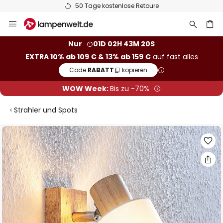
50 Tage kostenlose Retoure
Zum
Inhalt
springen
he
Nur
01D 02H 43M 19S
EXTRA 10% ab 109 € & 13% ab 159 €
auf fast alles
Code:
RABATT
kopieren
WOW Week:
Bis zu -70%
Strahler und Spots
Zum
Ende
der
Bildgalerie
springen