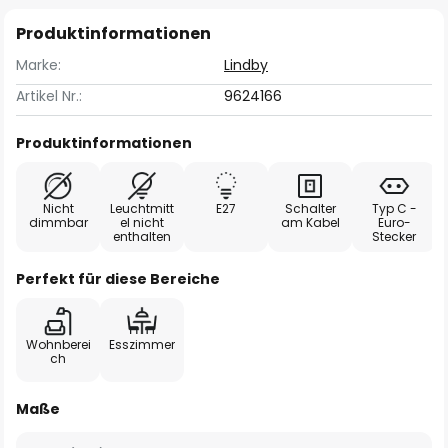
Produktinformationen
Marke:
Lindby
Artikel Nr.:
9624166
Produktinformationen
Nicht
Leuchtmitt
E27
Schalter
Typ C -
dimmbar
el nicht
am Kabel
Euro-
enthalten
Stecker
Perfekt für diese Bereiche
Wohnberei
Esszimmer
ch
Maße