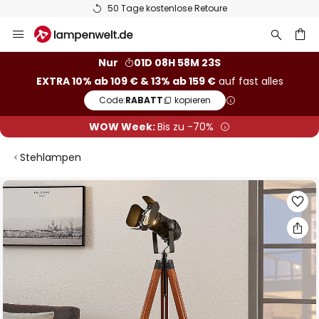
50 Tage kostenlose Retoure
Zum
Inhalt
springen
he
Nur
01D 08H 58M 23S
EXTRA 10% ab 109 € & 13% ab 159 €
auf fast alles
Code:
RABATT
kopieren
WOW Week:
Bis zu -70%
Stehlampen
Zum
Ende
der
Bildgalerie
springen