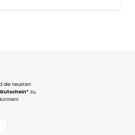
d die neusten
Gutschein*
zu,
 können!