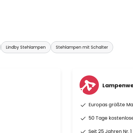
t. Die Form der Leuchte, die mit
en verwandt zu sein scheint,
t dem ansprechenden
an ihn oft in skandinavischen
a sind der runde Fuß und der
Metall und das Gestell
Lindby Stehlampen
Stehlampen mit Schalter
Lampenwe
Europas größte M
50 Tage kostenlos
Seit 25 Jahren Nr. 