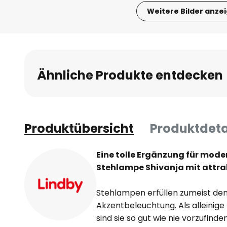
Weitere Bilder anze
Zum
Anfang
der
Bildgalerie
Ähnliche Produkte entdecken
springen
Produktübersicht
Produktdeta
Eine tolle Ergänzung für mode
Stehlampe Shivanja mit attra
Stehlampen erfüllen zumeist den
Akzentbeleuchtung. Als alleinig
sind sie so gut wie nie vorzufind