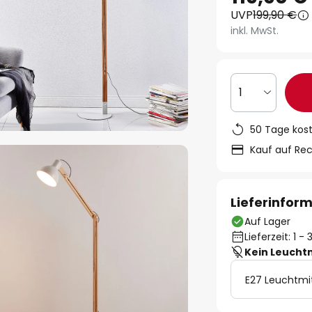
UVP
199,90 €
inkl. MwSt.
1
50 Tage kos
Kauf auf Re
Lieferinfor
Auf Lager
Lieferzeit: 1 
Kein Leucht
E27 Leuchtmi