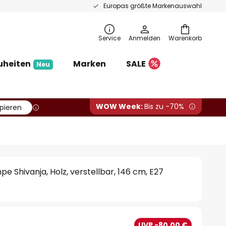
Europas größte Markenauswahl
Service
Anmelden
Warenkorb
uheiten
Marken
SALE
Neu
WOW Week:
Bis zu -70%
pieren
e Shivanja, Holz, verstellbar, 146 cm, E27
UVP -80,00 €