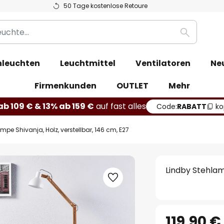
50 Tage kostenlose Retoure
Suche
leuchten
Leuchtmittel
Ventilatoren
Ne
Firmenkunden
OUTLET
Mehr
b 109 € & 13% ab 159 €
auf fast alles
Code:
RABATT
ko
mpe Shivanja, Holz, verstellbar, 146 cm, E27
Lindby Stehlamp
119,90 €