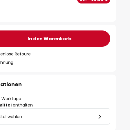
In den Warenkorb
tenlose Retoure
chnung
mationen
- 3 Werktage
mittel
enthalten
ttel wählen