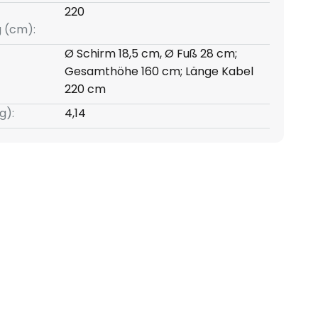
220
g (cm):
Ø Schirm 18,5 cm, Ø Fuß 28 cm;
Gesamthöhe 160 cm; Länge Kabel
220 cm
g):
4,14