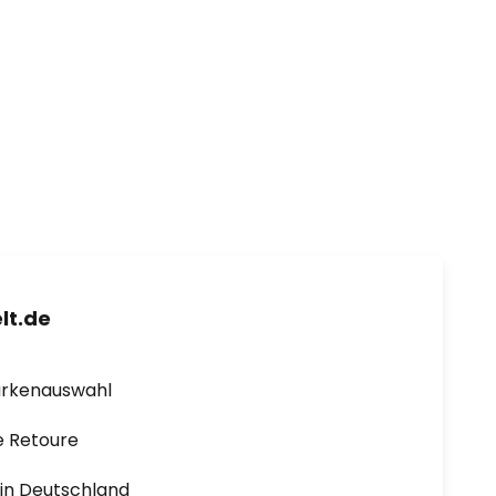
lt.de
arkenauswahl
e Retoure
1 in Deutschland