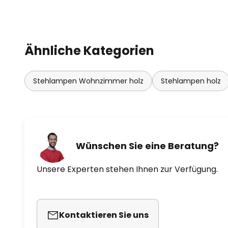
Landhausstilen aller Art verbinde
herkömmlichen Schreibtischlamp
mag man gelegentlich auch mi
Funktionalismus verbinden, wie m
Ähnliche Kategorien
Wohnstilen vorfindet. Bei Shivanj
Schirm aus mattweiß lackiertem 
dazwischen besteht aus Holz.
Stehlampen Wohnzimmer holz
Stehlampen holz
Wünschen Sie eine Beratung?
Unsere Experten stehen Ihnen zur Verfügung.
Kontaktieren Sie uns