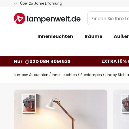
Zum
Über 25 Jahre Erfahrung
Inhalt
Finden
springen
Sie
Ihre
Innenleuchten
Räume
Außen
Leuchte...
EXTRA 10% a
Nur
02D 08H 40M 52S
Lampen & Leuchten
Innenleuchten
Stehlampen
Lindby Stehla
Zum
Ende
der
Bildgalerie
springen