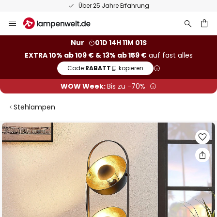
Über 25 Jahre Erfahrung
Zum
Inhalt
springen
he
Nur
01D 14H 11M 01S
EXTRA 10% ab 109 € & 13% ab 159 €
auf fast alles
Code:
RABATT
kopieren
WOW Week:
Bis zu -70%
Stehlampen
Zum
Ende
der
Bildgalerie
springen