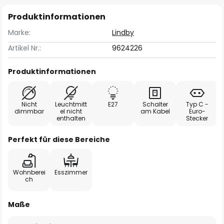
Produktinformationen
Marke:
Lindby
Artikel Nr.:
9624226
Produktinformationen
Nicht
Leuchtmitt
E27
Schalter
Typ C -
dimmbar
el nicht
am Kabel
Euro-
enthalten
Stecker
Perfekt für diese Bereiche
Wohnberei
Esszimmer
ch
Maße