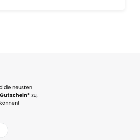
d die neusten
Gutschein*
zu,
 können!