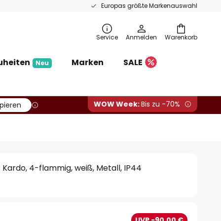
Europas größte Markenauswahl
Service
Anmelden
Warenkorb
uheiten
Marken
SALE
Neu
WOW Week:
Bis zu -70%
pieren
 Kardo, 4-flammig, weiß, Metall, IP44
UVP -90,00 €