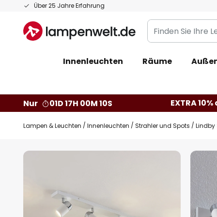
Zum
Über 25 Jahre Erfahrung
Inhalt
Finden
springen
Sie
Ihre
Innenleuchten
Räume
Außen
Leuchte...
EXTRA 10% a
Nur
01D 17H 00M 09S
Lampen & Leuchten
Innenleuchten
Strahler und Spots
Lindby 
Zum
Ende
der
Bildgalerie
springen