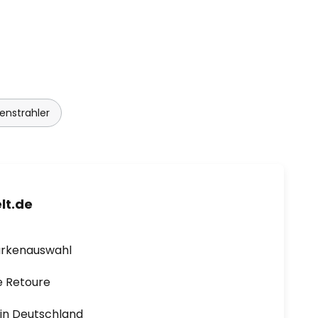
nstrahler
lt.de
arkenauswahl
e Retoure
1 in Deutschland