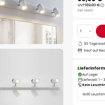
UVP
189,90 €
inkl. MwSt.
1
50 Tage kos
Kauf auf Re
Lieferinfor
Auf Lager
Lieferzeit: 1 
Kein Leucht
GU10 Leuchtm