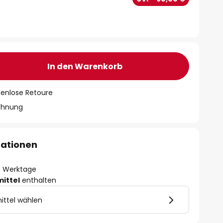
In den Warenkorb
tenlose Retoure
chnung
mationen
- 3 Werktage
mittel
enthalten
ittel wählen