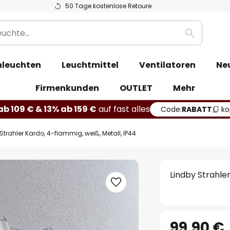
50 Tage kostenlose Retoure
Suche
leuchten
Leuchtmittel
Ventilatoren
Ne
Firmenkunden
OUTLET
Mehr
b 109 € & 13% ab 159 €
auf fast alles
Code:
RABATT
ko
Strahler Kardo, 4-flammig, weiß, Metall, IP44
Lindby Strahler
99,90 €