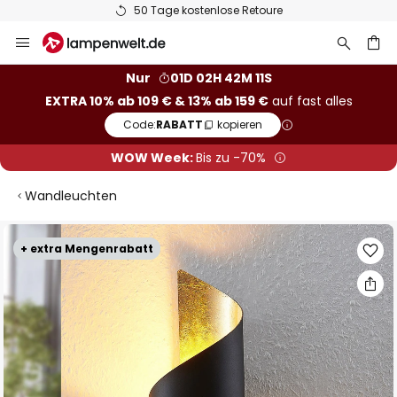
50 Tage kostenlose Retoure
Zum
Inhalt
springen
he
Nur
01D 02H 42M 11S
EXTRA 10% ab 109 € & 13% ab 159 €
auf fast alles
Code:
RABATT
kopieren
WOW Week:
Bis zu -70%
Wandleuchten
Zum
+ extra Mengenrabatt
Ende
der
Bildgalerie
springen