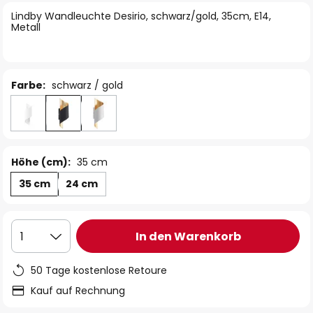
springen
Lindby Wandleuchte Desirio, schwarz/gold, 35cm, E14,
Metall
Farbe:
schwarz / gold
Höhe (cm):
35 cm
35 cm
24 cm
In den Warenkorb
1
50 Tage kostenlose Retoure
Kauf auf Rechnung