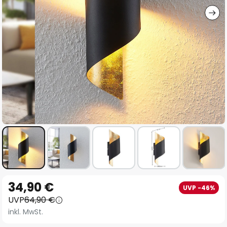
Zum
34,90 €
UVP -46%
Anfang
UVP
64,90 €
der
inkl. MwSt.
Bildgalerie