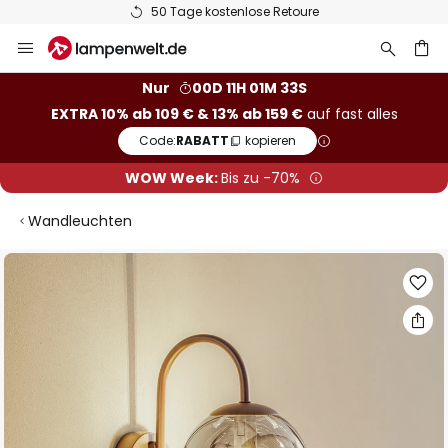
50 Tage kostenlose Retoure
Zum
Inhalt
springen
he
Nur
00D 11H 01M 32S
EXTRA 10% ab 109 € & 13% ab 159 €
auf fast alles
Code:
RABATT
kopieren
WOW Week:
Bis zu -70%
Wandleuchten
Zum
Ende
der
Bildgalerie
springen