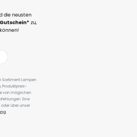
d die neusten
Gutschein*
zu,
 können!
em Sortiment Lampen
 Produktpreis-
te von möglichen
fehlungen. Eine
 oder über unser
ung
.