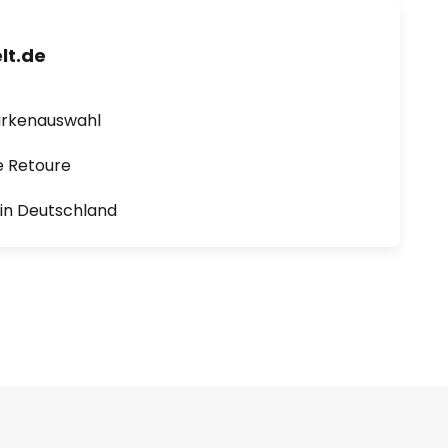
lt.de
arkenauswahl
e Retoure
1 in Deutschland