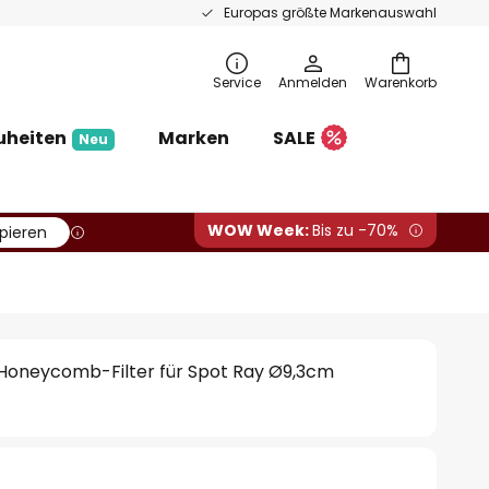
Europas größte Markenauswahl
Service
Anmelden
Warenkorb
uheiten
Marken
SALE
Neu
WOW Week:
Bis zu -70%
pieren
oneycomb-Filter für Spot Ray Ø9,3cm