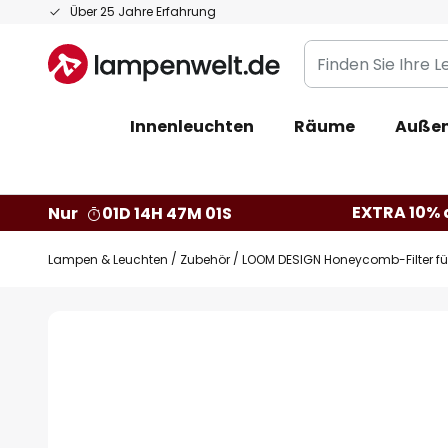
Zum
Über 25 Jahre Erfahrung
Inhalt
Finden
springen
Sie
Ihre
Innenleuchten
Räume
Außen
Leuchte...
EXTRA 10% a
Nur
01D 14H 47M 00S
Lampen & Leuchten
Zubehör
LOOM DESIGN Honeycomb-Filter fü
Zum
Ende
der
Bildgalerie
springen