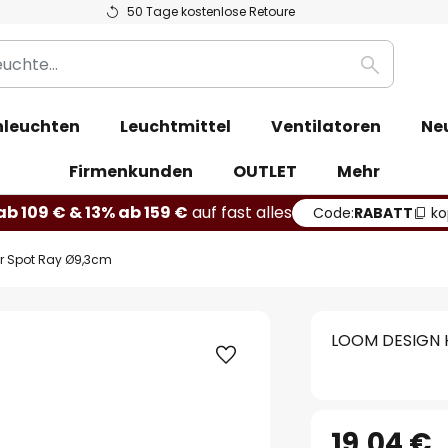
50 Tage kostenlose Retoure
Suche
leuchten
Leuchtmittel
Ventilatoren
Ne
Firmenkunden
OUTLET
Mehr
b 109 € & 13% ab 159 €
auf fast alles
Code:
RABATT
ko
r Spot Ray Ø9,3cm
LOOM DESIGN H
19,04 €