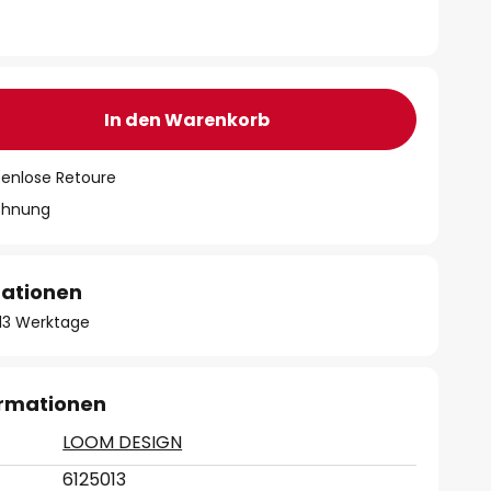
In den Warenkorb
tenlose Retoure
chnung
mationen
- 13 Werktage
ormationen
LOOM DESIGN
6125013