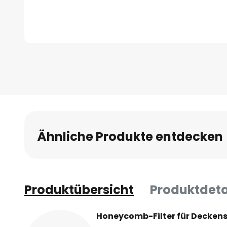
Zum
Anfang
der
Bildgalerie
springen
Ähnliche Produkte entdecken
Produktübersicht
Produktdeta
Honeycomb-Filter für Deckens