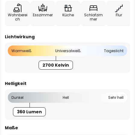
Wohnberei
Esszimmer
Küche
Schlafzim
Flur
ch
mer
Lichtwirkung
Warmweiß
Universalweiß
Tageslicht
2700 Kelvin
Helligkeit
Dunkel
Hell
Sehr hell
360 Lumen
Maße