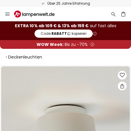
Über 25 Jahre Erfahrung
Zum
Inhalt
springen
he
EXTRA 10% ab 109 € & 13% ab 159 €
auf fast alles
Code:
RABATT
kopieren
WOW Week:
Bis zu -70%
Deckenleuchten
Zum
Ende
der
Bildgalerie
springen