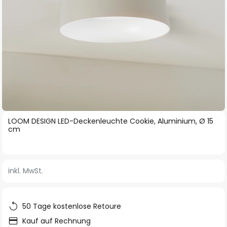
Zum
LOOM DESIGN LED-Deckenleuchte Cookie, Aluminium, Ø 15
Anfang
cm
der
Bildgalerie
springen
inkl. MwSt.
50 Tage kostenlose Retoure
Kauf auf Rechnung