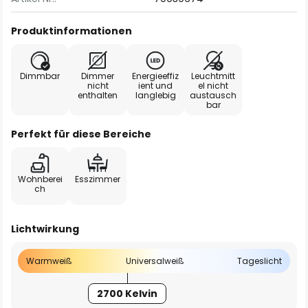
Produktinformationen
Dimmbar
Dimmer
Energieeffiz
Leuchtmitt
nicht
ient und
el nicht
enthalten
langlebig
austausch
bar
Perfekt für diese Bereiche
Wohnberei
Esszimmer
ch
Lichtwirkung
Warmweiß
Universalweiß
Tageslicht
2700 Kelvin