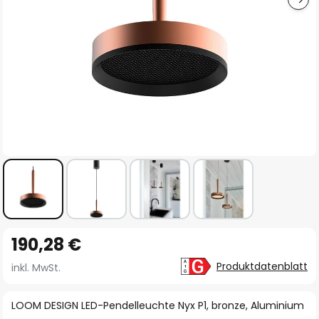
Zum
190,28 €
Anfang
der
Produktdatenblatt
inkl. MwSt.
Bildgalerie
springen
LOOM DESIGN LED-Pendelleuchte Nyx P1, bronze, Aluminium