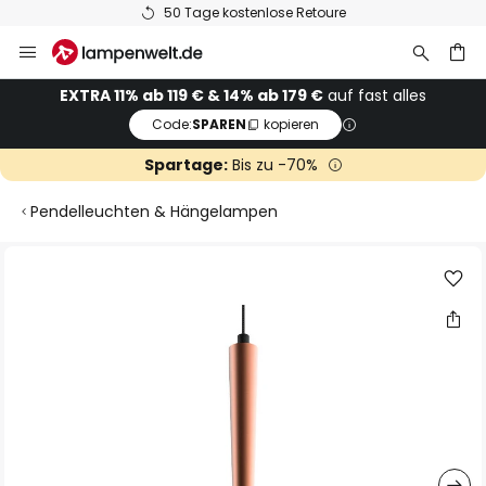
50 Tage kostenlose Retoure
Zum
Inhalt
springen
he
EXTRA 11% ab 119 € & 14% ab 179 €
auf fast alles
Code:
SPAREN
kopieren
Spartage:
Bis zu -70%
Pendelleuchten & Hängelampen
Zum
Ende
der
Bildgalerie
springen