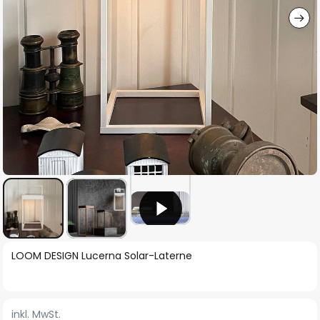
Zum
LOOM DESIGN Lucerna Solar-Laterne
Anfang
der
Bildgalerie
inkl. MwSt.