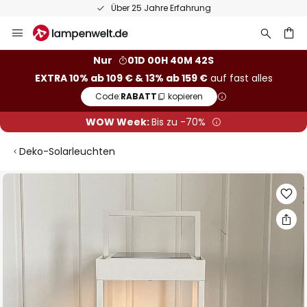
Über 25 Jahre Erfahrung
Zum
Inhalt
springen
he
Nur
01D 00H 40M 42S
EXTRA 10% ab 109 € & 13% ab 159 €
auf fast alles
Code:
RABATT
kopieren
WOW Week:
Bis zu -70%
Deko-Solarleuchten
Zum
Ende
der
Bildgalerie
springen