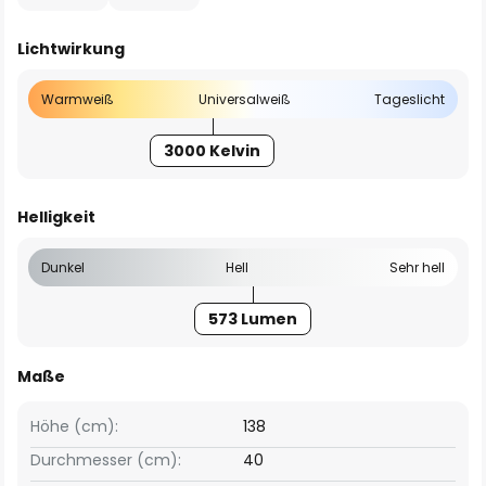
Lichtwirkung
Warmweiß
Universalweiß
Tageslicht
3000 Kelvin
Helligkeit
Dunkel
Hell
Sehr hell
573 Lumen
Maße
Höhe (cm):
138
Durchmesser (cm):
40