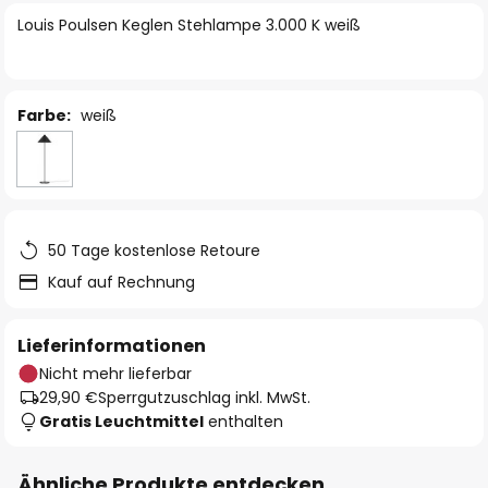
springen
Louis Poulsen Keglen Stehlampe 3.000 K weiß
Farbe:
weiß
50 Tage kostenlose Retoure
Kauf auf Rechnung
Lieferinformationen
Nicht mehr lieferbar
29,90 €
Sperrgutzuschlag inkl. MwSt.
Gratis Leuchtmittel
enthalten
Ähnliche Produkte entdecken