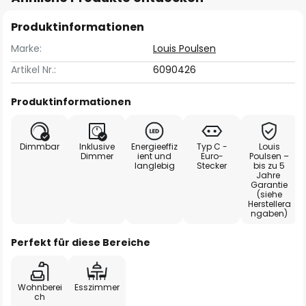
Produktinformationen
Marke:
Louis Poulsen
Artikel Nr.:
6090426
Produktinformationen
Dimmbar
Inklusive
Energieeffiz
Typ C -
Louis
Dimmer
ient und
Euro-
Poulsen –
langlebig
Stecker
bis zu 5
Jahre
Garantie
(siehe
Herstellera
ngaben)
Perfekt für diese Bereiche
Wohnberei
Esszimmer
ch