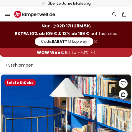
Über 25 Jahre Erfahrung
Zum
Inhalt
springen
he
Nur
02D 17H 26M 50S
EXTRA 10% ab 109 € & 13% ab 159 €
auf fast alles
Code:
RABATT
kopieren
WOW Week:
Bis zu -70%
Stehlampen
Zum
Letzte Stücke
Ende
der
Bildgalerie
springen