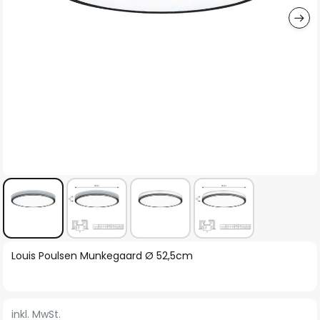
Zum
Louis Poulsen Munkegaard Ø 52,5cm
Anfang
der
Bildgalerie
inkl. MwSt.