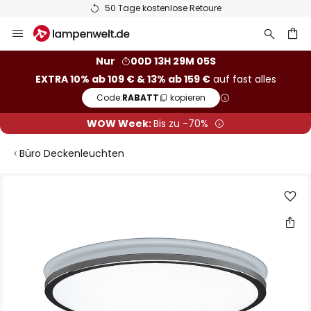
50 Tage kostenlose Retoure
Zum
Inhalt
springen
he
Nur
00D 13H 29M 05S
EXTRA 10% ab 109 € & 13% ab 159 €
auf fast alles
Code:
RABATT
kopieren
WOW Week:
Bis zu -70%
Büro Deckenleuchten
Zum
Ende
der
Bildgalerie
springen