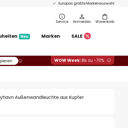
Europas größte Markenauswahl
Service
Anmelden
Warenkorb
uheiten
Marken
SALE
Neu
WOW Week:
Bis zu -70%
pieren
 Nyhavn Außenwandleuchte aus Kupfer