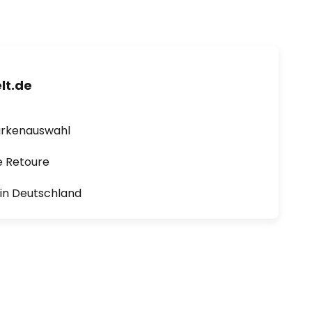
lt.de
arkenauswahl
e Retoure
1 in Deutschland