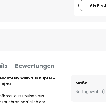
Alle Pro
ils
Bewertungen
euchte Nyhavn aus Kupfer -
Maße
. Kjær
Nettogewicht (k
nfirma Louis Poulsen aus
 Leuchten bezüglich der