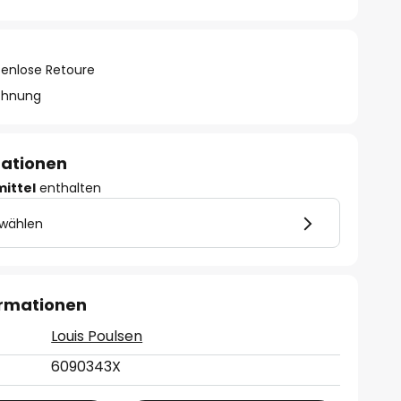
tenlose Retoure
chnung
mationen
mittel
enthalten
 wählen
ormationen
Louis Poulsen
6090343X