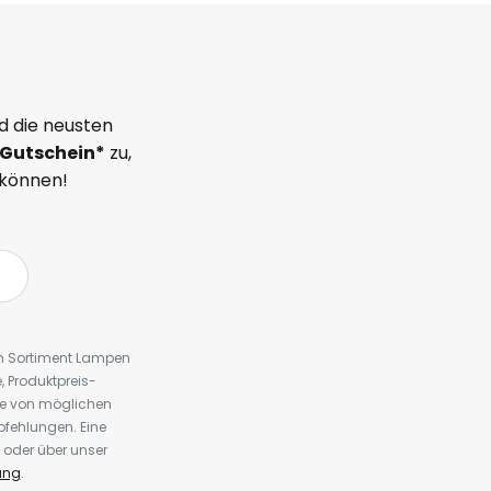
d die neusten
Gutschein*
zu,
 können!
em Sortiment Lampen
 Produktpreis-
te von möglichen
fehlungen. Eine
 oder über unser
ung
.