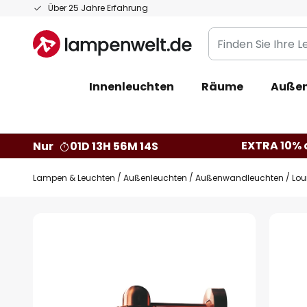
Zum
Über 25 Jahre Erfahrung
Inhalt
Finden
springen
Sie
Ihre
Innenleuchten
Räume
Außen
Leuchte...
EXTRA 10% a
Nur
01D 13H 56M 14S
Lampen & Leuchten
Außenleuchten
Außenwandleuchten
Lou
Zum
Ende
der
Bildgalerie
springen