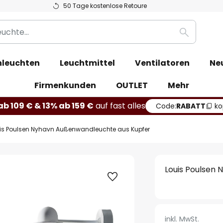
50 Tage kostenlose Retoure
Suche
leuchten
Leuchtmittel
Ventilatoren
Ne
Firmenkunden
OUTLET
Mehr
b 109 € & 13% ab 159 €
auf fast alles
Code:
RABATT
ko
is Poulsen Nyhavn Außenwandleuchte aus Kupfer
Louis Poulsen
inkl. MwSt.