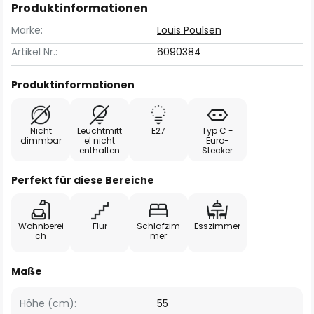
Produktinformationen
Marke:
Louis Poulsen
Artikel Nr.:
6090384
Produktinformationen
Nicht
Leuchtmitt
E27
Typ C -
dimmbar
el nicht
Euro-
enthalten
Stecker
Perfekt für diese Bereiche
Wohnberei
Flur
Schlafzim
Esszimmer
ch
mer
Maße
Höhe (cm):
55