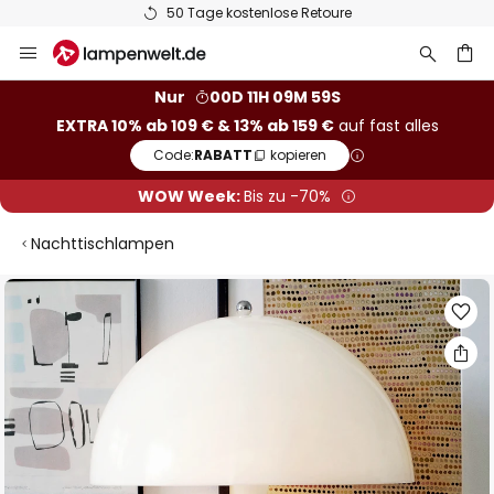
50 Tage kostenlose Retoure
Zum
Inhalt
springen
he
Nur
00D 11H 09M 58S
EXTRA 10% ab 109 € & 13% ab 159 €
auf fast alles
Code:
RABATT
kopieren
WOW Week:
Bis zu -70%
Nachttischlampen
Zum
Ende
der
Bildgalerie
springen