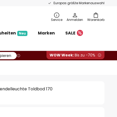
Europas größte Markenauswahl
Service
Anmelden
Warenkorb
uheiten
Marken
SALE
Neu
WOW Week:
Bis zu -70%
pieren
Pendelleuchte Toldbod 170