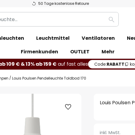
50 Tage kostenlose Retoure
Suche
leuchten
Leuchtmittel
Ventilatoren
Ne
Firmenkunden
OUTLET
Mehr
b 109 € & 13% ab 159 €
auf fast alles
Code:
RABATT
ko
mpen
Louis Poulsen Pendelleuchte Toldbod 170
Louis Poulsen 
inkl. MwSt.