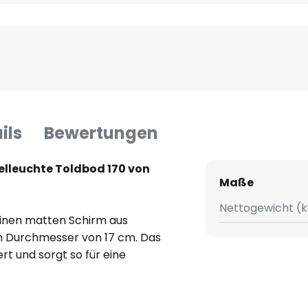
ils
Bewertungen
delleuchte Toldbod 170 von
Maße
Nettogewicht (k
einen matten Schirm aus
 Durchmesser von 17 cm. Das
ert und sorgt so für eine
ung des Lichts. Das Design der
ne störende Details, sodass sie
ie als gezielte Beleuchtung zum