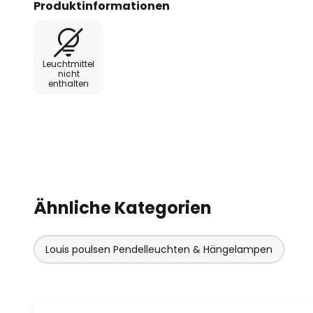
Produktinformationen
Beispiel über einem Esstisch ve
einer Reihen- oder Gruppeninstal
Leuchtmittel
Für die Leuchten der Toldbod-Re
nicht
enthalten
dänischen Markenhersteller Louis
PH Eclipse des Designers Poul H
in den 1980er-Jahren auf den Mar
großer Beliebtheit. Der Philosoph
Form zu verleihen und damit Rau
beeinflussen, wurde man mit To
als gerecht.
Ähnliche Kategorien
Louis poulsen Pendelleuchten & Hängelampen