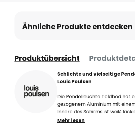
Anfang
der
Bildgalerie
Ähnliche Produkte entdecken
springen
Produktübersicht
Produktdeta
Schlichte und vielseitige Pen
Louis Poulsen
Die Pendelleuchte Toldbod hat 
gezogenem Aluminium mit einem
Innere des Schirms ist weiß lacki
gleichmäßige, blendfreie Verteil
Mehr lesen
Leuchte ist minimalistisch und oh
flexibel einsetzbar ist. So kann s