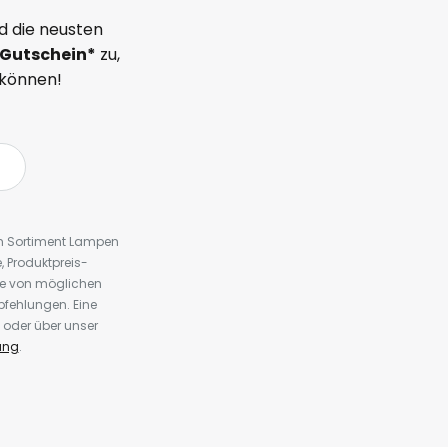
d die neusten
Gutschein*
zu,
 können!
em Sortiment Lampen
 Produktpreis-
te von möglichen
fehlungen. Eine
 oder über unser
ung
.