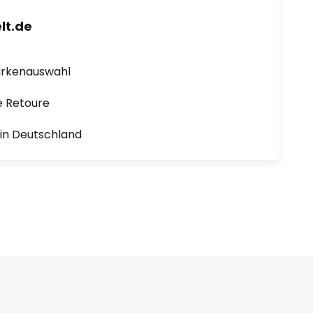
lt.de
arkenauswahl
e Retoure
1 in Deutschland