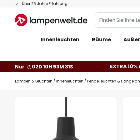
Zum
Über 25 Jahre Erfahrung
Inhalt
Finden
springen
Sie
Ihre
Innenleuchten
Räume
Außen
Leuchte...
EXTRA 10% a
Nur
02D 10H 53M 30S
Lampen & Leuchten
Innenleuchten
Pendelleuchten & Hängela
Zum
Ende
der
Bildgalerie
springen