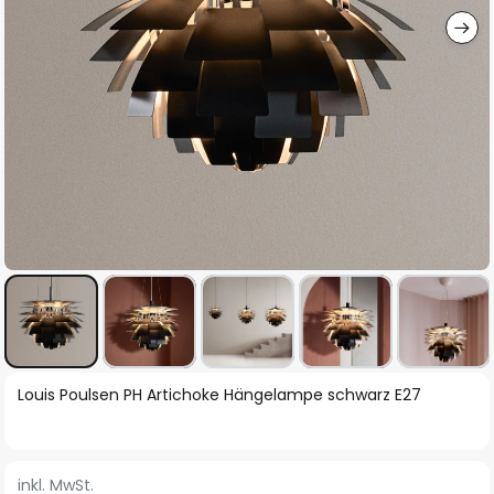
Zum
Louis Poulsen PH Artichoke Hängelampe schwarz E27
Anfang
der
Bildgalerie
inkl. MwSt.