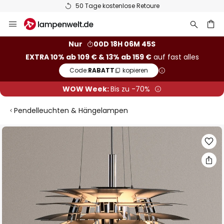
50 Tage kostenlose Retoure
Zum
Inhalt
springen
he
Nur
00D 18H 06M 44S
EXTRA 10% ab 109 € & 13% ab 159 €
auf fast alles
Code:
RABATT
kopieren
WOW Week:
Bis zu -70%
Pendelleuchten & Hängelampen
Zum
Ende
der
Bildgalerie
springen