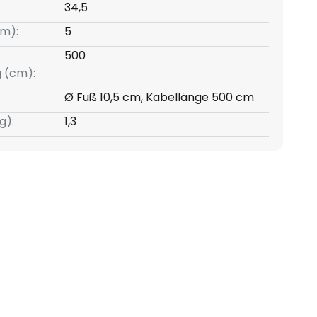
34,5
m):
5
500
g (cm):
Ø Fuß 10,5 cm, Kabellänge 500 cm
g):
1,3