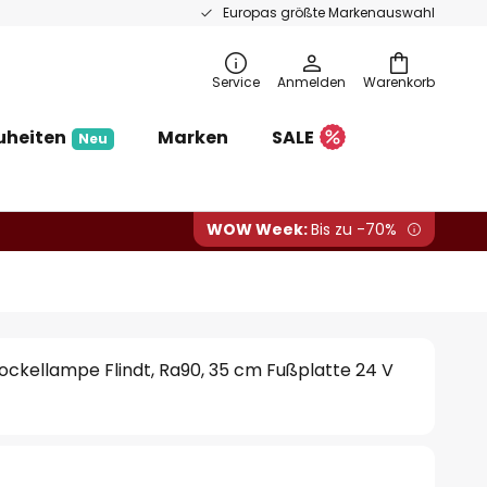
Europas größte Markenauswahl
Service
Anmelden
Warenkorb
uheiten
Marken
SALE
Neu
WOW Week:
Bis zu -70%
Sockellampe Flindt, Ra90, 35 cm Fußplatte 24 V