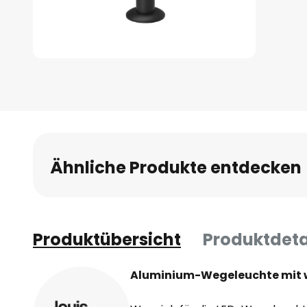
Zum
Anfang
der
Bildgalerie
springen
Ähnliche Produkte entdecken
Produktübersicht
Produktdeta
Aluminium-Wegeleuchte mit