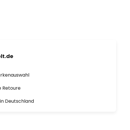
lt.de
arkenauswahl
e Retoure
1 in Deutschland