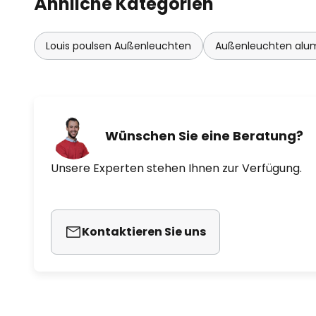
Ähnliche Kategorien
kommt überall gut an.
Bitte beachten: Hierbei handelt 
Louis poulsen Außenleuchten
Außenleuchten alu
die mit einer Flindt-Version mit
muss. Der Adapter ermöglicht ei
sechs Pollerleuchten im Abstand 
Wünschen Sie eine Beratung?
Unsere Experten stehen Ihnen zur Verfügung.
Kontaktieren Sie uns