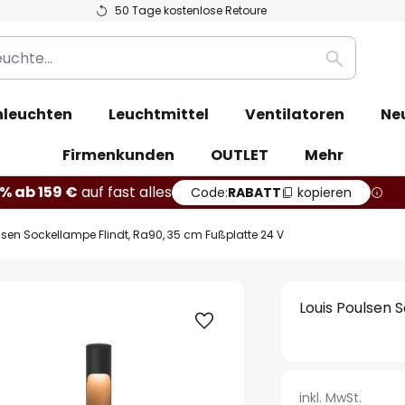
50 Tage kostenlose Retoure
Suche
leuchten
Leuchtmittel
Ventilatoren
Ne
Firmenkunden
OUTLET
Mehr
% ab 159 €
auf fast alles
Code:
RABATT
kopieren
lsen Sockellampe Flindt, Ra90, 35 cm Fußplatte 24 V
Louis Poulsen 
inkl. MwSt.