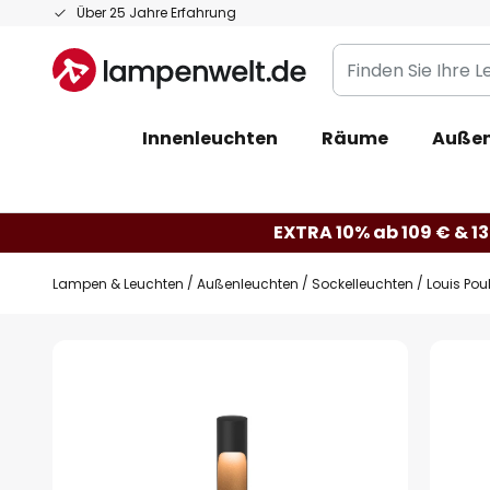
Zum
Über 25 Jahre Erfahrung
Inhalt
Finden
springen
Sie
Ihre
Innenleuchten
Räume
Außen
Leuchte...
EXTRA 10% ab 109 € & 13
Lampen & Leuchten
Außenleuchten
Sockelleuchten
Louis Pou
Zum
Ende
der
Bildgalerie
springen