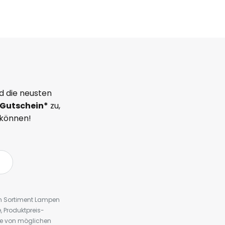
d die neusten
Gutschein*
zu,
 können!
em Sortiment Lampen
 Produktpreis-
te von möglichen