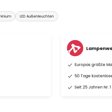
es sich um eine Zusatz-Leuchte,
minium
LED Außenleuchten
 Adapter arrangiert werden
ne Gruppierung von bis zu
von jeweils bis zu fünf Metern.
Lampenwe
Europas größte M
50 Tage kostenlos
Seit 25 Jahren Nr. 