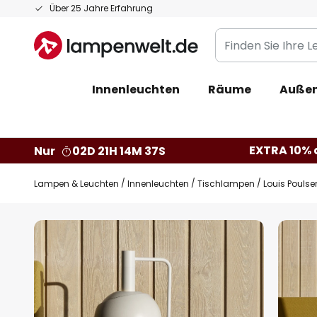
Zum
Über 25 Jahre Erfahrung
Inhalt
Finden
springen
Sie
Ihre
Innenleuchten
Räume
Außen
Leuchte...
EXTRA 10% a
Nur
02D 21H 14M 37S
Lampen & Leuchten
Innenleuchten
Tischlampen
Louis Poulse
Zum
Ende
der
Bildgalerie
springen