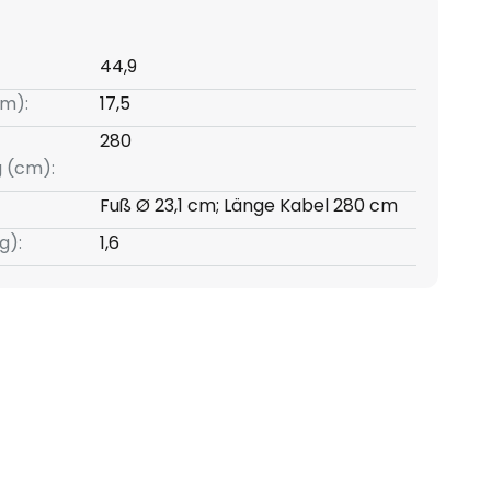
44,9
m):
17,5
280
g (cm):
Fuß Ø 23,1 cm; Länge Kabel 280 cm
g):
1,6