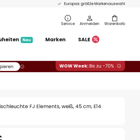
Europas größte Markenauswahl
Service
Anmelden
Warenkorb
uheiten
Marken
SALE
Neu
WOW Week:
Bis zu -70%
pieren
Tischleuchte FJ Elements, weiß, 45 cm, E14
€