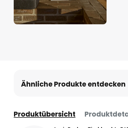
Zum
Anfang
der
Bildgalerie
springen
Ähnliche Produkte entdecken
Produktübersicht
Produktdeta