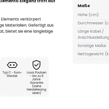
Elements: Eleganz trifft auf
Maße
Höhe (cm):
J Elements verkörpert
Durchmesser (c
 Materialien. Gefertigt aus
, bietet sie eine langlebige
Länge Kabel /
 Die Leuchte fügt sich nahtlos in
Anschlussleitun
e Wohnzimmer, Esszimmer und
Sonstige Maße:
ine harmonische Atmosphäre.
Nettogewicht (k
uhl hat mit dieser Leuchte ein
ohl funktional als auch
Typ C - Euro-
Louis Poulsen
Stecker
– bis zu 5
Jahre
d geometrischen Linien des
Garantie
uszeichnen, zeigt sich die
(siehe
Herstellerang
e sich der obere Lampenschirm
aben)
hen lässt. Mit dieser Funktion
s auf vielfältige Weise steuern