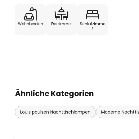
und gleichzeitig das Aussehen de
Leselicht oder zur Schaffung ei
FJ Elements bietet die perfekte
Wohnbereich
Esszimmer
Schlafzimme
Funktion.
r
Ähnliche Kategorien
Louis poulsen Nachttischlampen
Moderne Nachtt