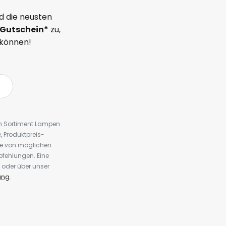
d die neusten
Gutschein*
zu,
 können!
em Sortiment Lampen
 Produktpreis-
te von möglichen
fehlungen. Eine
 oder über unser
ung
.