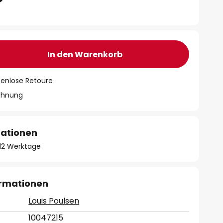
In den Warenkorb
tenlose Retoure
chnung
mationen
- 12 Werktage
ormationen
Louis Poulsen
10047215