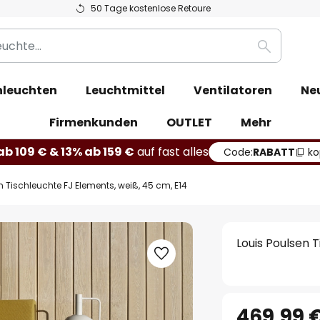
50 Tage kostenlose Retoure
Suche
leuchten
Leuchtmittel
Ventilatoren
Ne
Firmenkunden
OUTLET
Mehr
b 109 € & 13% ab 159 €
auf fast alles
Code:
RABATT
ko
n Tischleuchte FJ Elements, weiß, 45 cm, E14
Louis Poulsen 
469,99 