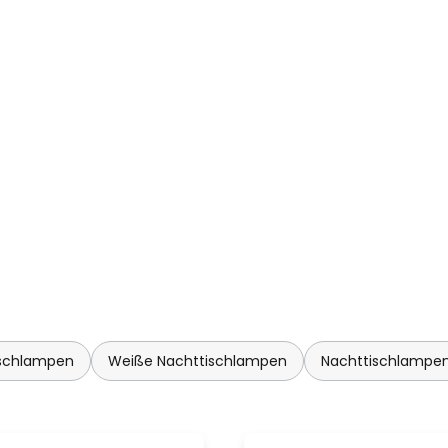
r Leuchte verändern. Ob als
ner gemütlichen Stimmung – die
 Balance zwischen Form und
ischlampen
Weiße Nachttischlampen
Nachttischlampen