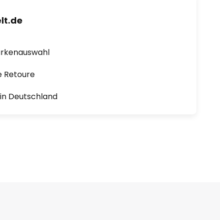
lt.de
arkenauswahl
e Retoure
1 in Deutschland