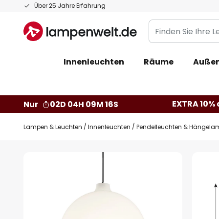
Zum
Über 25 Jahre Erfahrung
Inhalt
Finden
springen
Sie
Ihre
Innenleuchten
Räume
Außen
Leuchte...
EXTRA 10% a
Nur
02D 04H 09M 15S
Lampen & Leuchten
Innenleuchten
Pendelleuchten & Hängela
Zum
Ende
der
Bildgalerie
springen