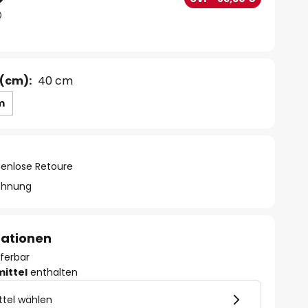
(cm):
40 cm
m
tenlose Retoure
chnung
mationen
eferbar
mittel
enthalten
ttel wählen