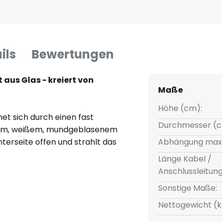
ils
Bewertungen
aus Glas - kreiert von
Maße
Höhe (cm):
et sich durch einen fast
Durchmesser (c
tem, weißem, mundgeblasenem
nterseite offen und strahlt das
Abhängung max
nten. Es dringt jedoch auch ein
Länge Kabel /
urch die Glasoberfläche. Die
Anschlussleitun
gsvolle Ausleuchtung mit
Sonstige Maße:
ert eignet sich sowohl für die
 Bereichsbeleuchtung,
Nettogewicht (k
ie Abhängungshöhe kann