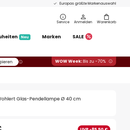
Europas größte Markenauswahl
Service
Anmelden
Warenkorb
uheiten
Marken
SALE
Neu
WOW Week:
Bis zu -70%
pieren
 Wohlert Glas-Pendellampe Ø 40 cm
€
UVP -85,50 €