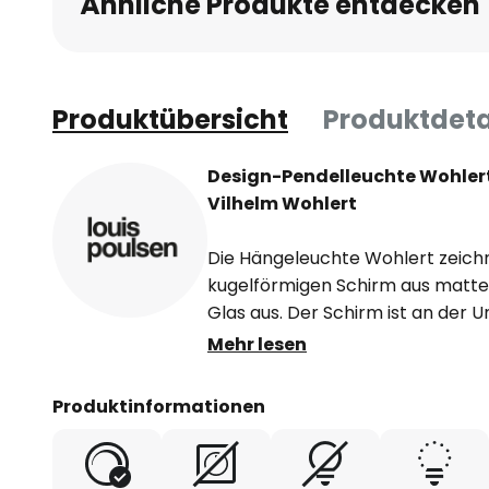
Ähnliche Produkte entdecken
Produktübersicht
Produktdeta
Design-Pendelleuchte Wohlert 
Vilhelm Wohlert
Die Hängeleuchte Wohlert zeichn
kugelförmigen Schirm aus mat
Glas aus. Der Schirm ist an der U
Licht hauptsächlich direkt nach u
Mehr lesen
sanfter Lichtschein rundherum d
ideale Leuchte für eine stimmun
Produktinformationen
atmosphärischem Charakter. Wohl
Grund- als auch für die gezielte
beispielsweise eines Tisches. D