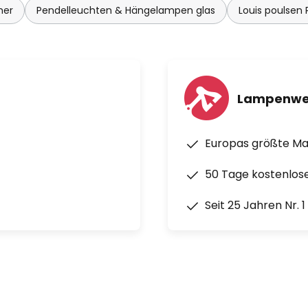
ckenleuchte Magasin (1974),
mer
Pendelleuchten & Hängelampen glas
Louis poulsen
 Pendelleuchte Satellit (1959).
Schaffen u. a. im Jahr 1949 mit
979 mit der C. F. Hansen-
n Kunstakademie ausgezeichnet.
Lampenwe
hte Wohlert vom Untenehmen
s - beginnend mit dem
Europas größte M
ngsen im Jahr 1925/26 - stets
 zu verleihen". Ziel ist es, ein
50 Tage kostenlos
chen und Räume im richtigen
Seit 25 Jahren Nr. 