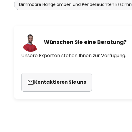
1995 die Leuchte Magnum, die De
Dimmbare Hängelampen und Pendelleuchten Esszim
die Leuchte Micro (1991) sowie die
Wohlert wurde für sein kreatives 
der Goldmedaille sowie im Jahr 1
Medaille der Königlich Dänische
Wünschen Sie eine Beratung?
Produziert wird die Hängeleuc
Unsere Experten stehen Ihnen zur Verfügung.
Louis Poulsen aus Dänemark, da
Dreischirmsystem von Poul Henni
dem Leitsatz folgt, "dem Licht Form
Ambiente zu kreieren, das Mens
Kontaktieren Sie uns
Licht erstrahlen lässt.