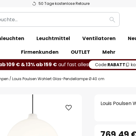
50 Tage kostenlose Retoure
Suche
leuchten
Leuchtmittel
Ventilatoren
Ne
Firmenkunden
OUTLET
Mehr
b 109 € & 13% ab 159 €
auf fast alles
Code:
RABATT
ko
mpen
Louis Poulsen Wohlert Glas-Pendellampe Ø 40 cm
Louis Poulsen
769,49 