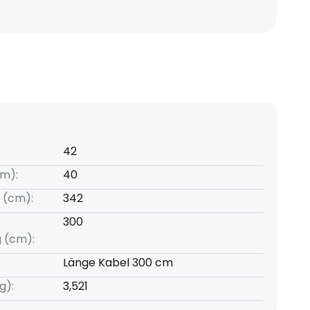
42
m):
40
 (cm):
342
300
g (cm):
Länge Kabel 300 cm
g):
3,521