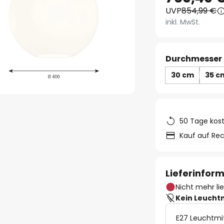
UVP
854,99 €
inkl. MwSt.
Durchmesser 
30 cm
35 c
50 Tage kos
Kauf auf Re
Lieferinfor
Nicht mehr li
Kein Leucht
E27 Leuchtmi