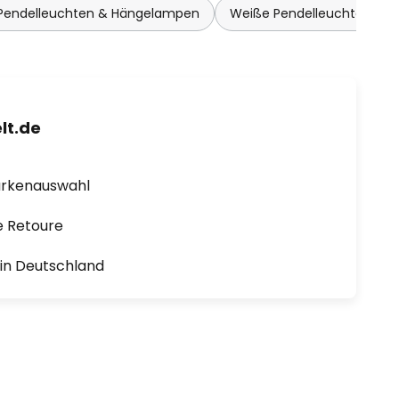
 Pendelleuchten & Hängelampen
Weiße Pendelleuchten & 
lt.de
arkenauswahl
e Retoure
1 in Deutschland