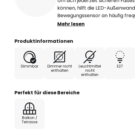
Um sich jederzeit sicheren Fuße
können, hilft die LED-Außenwand
Bewegungssensor an häufig freq
wie zum Beispiel dem Hauseinga
Mehr lesen
wird die Außenleuchte Ferda zuv
leuchtet in der vorab eingestellt
Produktinformationen
- Erfassungswinkel 120°
Dimmbar
Dimmer nicht
Leuchtmittel
E27
- Erfassungsbereich: 6-10 m
enthalten
nicht
enthalten
- Leuchtdauer: min. 8 Sekunden b
Perfekt für diese Bereiche
- Die Leuchte wird in einem prak
Balkon /
Terrasse