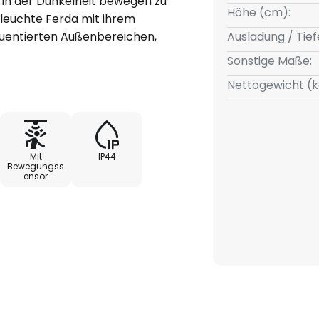
s in der Dunkelheit bewegen zu
Höhe (cm):
leuchte Ferda mit ihrem
uentierten Außenbereichen,
Ausladung / Tief
ng. Bei Bewegungserfassung
Sonstige Maße:
erlässig geschaltet und
Nettogewicht (k
en Dauer.
Mit
IP44
Bewegungss
ensor
is max. 8 Minuten
tischen 2er-Set geliefert