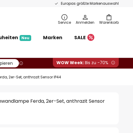
Europas größte Markenauswahl
Service
Anmelden
Warenkorb
uheiten
Marken
SALE
Neu
WOW Week:
Bis zu -70%
pieren
, 2er-Set, anthrazit Sensor IP44
wandlampe Ferda, 2er-Set, anthrazit Sensor