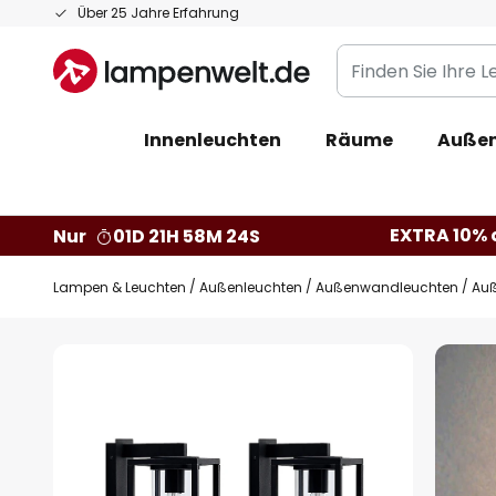
Zum
Über 25 Jahre Erfahrung
Inhalt
Finden
springen
Sie
Ihre
Innenleuchten
Räume
Außen
Leuchte...
EXTRA 10% a
Nur
01D 21H 58M 24S
Lampen & Leuchten
Außenleuchten
Außenwandleuchten
Auß
Zum
Ende
der
Bildgalerie
springen