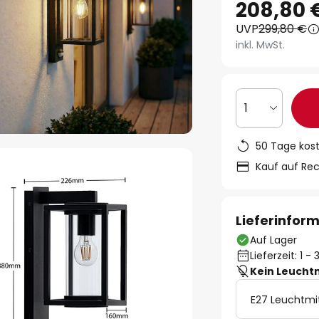
208,80 
UVP
299,80 €
inkl. MwSt.
1
50 Tage kos
Kauf auf Re
Lieferinfor
Auf Lager
Lieferzeit: 1 
Kein Leucht
E27 Leuchtmi