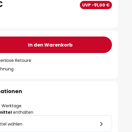
€
UVP -91,00 €
In den Warenkorb
tenlose Retoure
chnung
mationen
- 3 Werktage
mittel
enthalten
ttel wählen