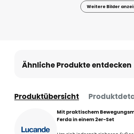
Weitere Bilder anze
Zum
Anfang
der
Bildgalerie
springen
Ähnliche Produkte entdecken
Produktübersicht
Produktdeta
Mit praktischem Bewegungsm
Ferda in einem 2er-Set