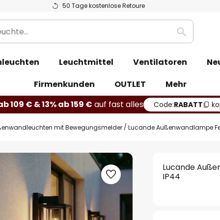
50 Tage kostenlose Retoure
Suche
leuchten
Leuchtmittel
Ventilatoren
Ne
Firmenkunden
OUTLET
Mehr
b 109 € & 13% ab 159 €
auf fast alles
Code:
RABATT
ko
enwandleuchten mit Bewegungsmelder
Lucande Außenwandlampe Ferda
Lucande Außen
IP44