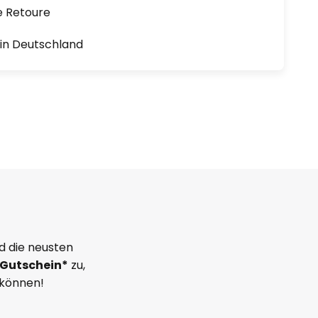
e Retoure
1 in Deutschland
d die neusten
Gutschein*
zu,
 können!