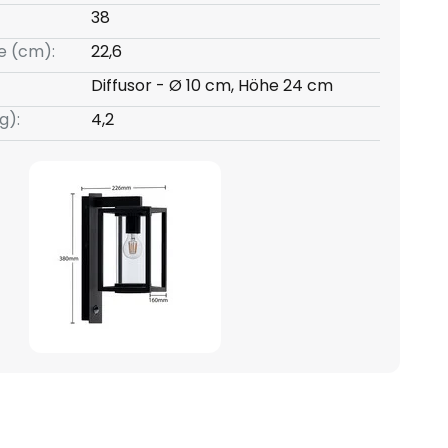
38
e (cm):
22,6
Diffusor - Ø 10 cm, Höhe 24 cm
g):
4,2