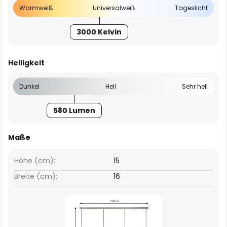
Warmweiß
Universalweiß
Tageslicht
3000 Kelvin
Helligkeit
Dunkel
Hell
Sehr hell
580 Lumen
Maße
Höhe (cm):
15
Breite (cm):
16