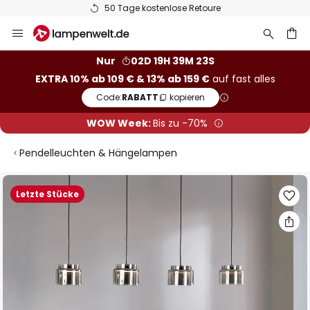
50 Tage kostenlose Retoure
Zum
Inhalt
springen
he
Nur
02D 19H 39M 23S
EXTRA 10% ab 109 € & 13% ab 159 €
auf fast alles
Code:
RABATT
kopieren
WOW Week:
Bis zu -70%
Pendelleuchten & Hängelampen
Zum
Letzte Stücke
Ende
der
Bildgalerie
springen