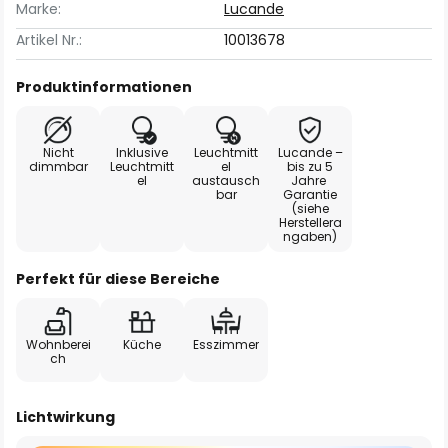
Marke:
Lucande
Artikel Nr.:
10013678
Produktinformationen
Nicht
Inklusive
Leuchtmitt
Lucande –
dimmbar
Leuchtmitt
el
bis zu 5
el
austausch
Jahre
bar
Garantie
(siehe
Herstellera
ngaben)
Perfekt für diese Bereiche
Wohnberei
Küche
Esszimmer
ch
Lichtwirkung