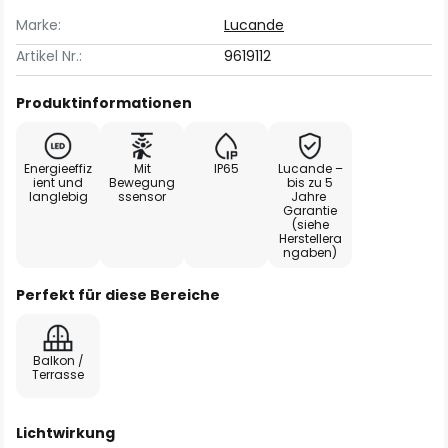
Marke:
Lucande
Artikel Nr.:
9619112
Produktinformationen
Energieeffiz
Mit
IP65
Lucande –
ient und
Bewegung
bis zu 5
langlebig
ssensor
Jahre
Garantie
(siehe
Herstellera
ngaben)
Perfekt für diese Bereiche
Balkon /
Terrasse
Lichtwirkung