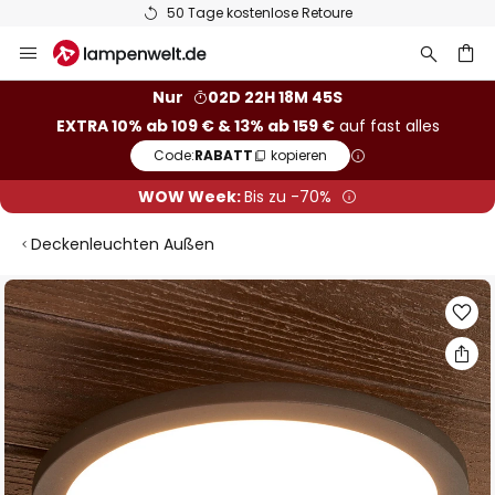
Europas größte Markenauswahl
Zum
Inhalt
springen
he
Nur
02D 22H 18M 45S
EXTRA 10% ab 109 € & 13% ab 159 €
auf fast alles
Code:
RABATT
kopieren
WOW Week:
Bis zu -70%
Deckenleuchten Außen
Zum
Ende
der
Bildgalerie
springen