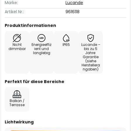
Marke:
Lucande
Artikel Nr.:
9616118
Produktinformationen
Nicht
Energieeffiz
IP65
Lucande –
dimmbar
ient und
bis zu 5
langlebig
Jahre
Garantie
(siehe
Herstellera
ngaben)
Perfekt für diese Bereiche
Balkon /
Terrasse
Lichtwirkung