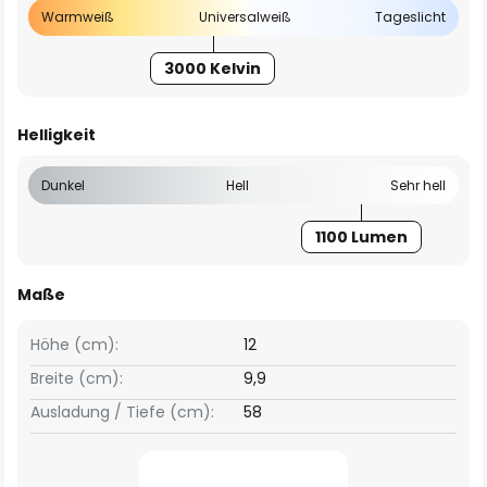
Warmweiß
Universalweiß
Tageslicht
3000 Kelvin
Helligkeit
Dunkel
Hell
Sehr hell
1100 Lumen
Maße
Höhe (cm):
12
Breite (cm):
9,9
Ausladung / Tiefe (cm):
58