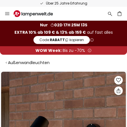
Über 25 Jahre Erfahrung
Zum
Inhalt
springen
he
Nur
02D 17H 25M 12S
EXTRA 10% ab 109 € & 13% ab 159 €
auf fast alles
Code:
RABATT
kopieren
WOW Week:
Bis zu -70%
Außenwandleuchten
Zum
Ende
der
Bildgalerie
springen