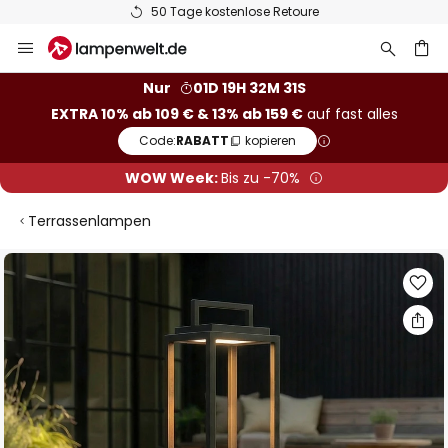
50 Tage kostenlose Retoure
Zum
Inhalt
springen
he
Nur
01D 19H 32M 30S
EXTRA 10% ab 109 € & 13% ab 159 €
auf fast alles
Code:
RABATT
kopieren
WOW Week:
Bis zu -70%
Terrassenlampen
Zum
Ende
der
Bildgalerie
springen