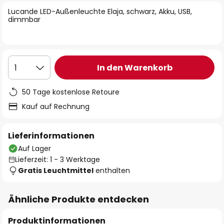
springen
Lucande LED-Außenleuchte Elaja, schwarz, Akku, USB,
dimmbar
In den Warenkorb
1
50 Tage kostenlose Retoure
Kauf auf Rechnung
Lieferinformationen
Auf Lager
Lieferzeit: 1 - 3 Werktage
Gratis Leuchtmittel
enthalten
Ähnliche Produkte entdecken
Produktinformationen