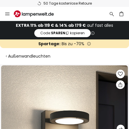
50 Tage kostenlose Retoure
Zum
Inhalt
springen
he
EXTRA 11% ab 119 € & 14% ab 179 €
auf fast alles
Code:
SPAREN
kopieren
Spartage:
Bis zu -70%
Außenwandleuchten
Zum
Ende
der
Bildgalerie
springen