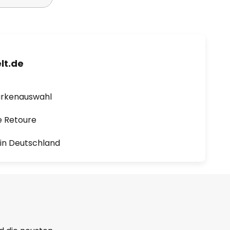
lt.de
arkenauswahl
e Retoure
1 in Deutschland