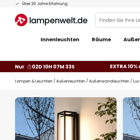
Zum
Über 25 Jahre Erfahrung
Inhalt
Finden
springen
Sie
Ihre
Innenleuchten
Räume
Außen
Leuchte...
EXTRA 10% a
Nur
02D 10H 07M 32S
Lampen & Leuchten
Außenleuchten
Außenwandleuchten
Luc
Zum
Ende
der
Bildgalerie
springen