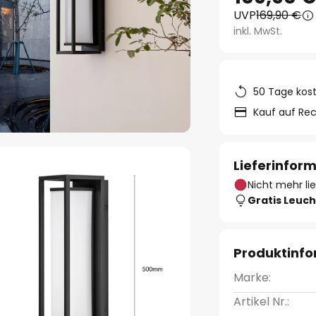
UVP
169,90 €
inkl. MwSt.
50 Tage kos
Kauf auf Re
Lieferinfor
Nicht mehr li
Gratis Leuch
Produktinf
Marke:
Artikel Nr.: