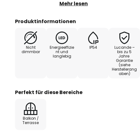
Farbkontrast zum Gestell kreier
Mehr lesen
bietet eine hervorragende Ausl
mit einem einladenden Lichtsche
Produktinformationen
Diese schlanke Leuchte sieht be
in einer Serie zu mehreren Leuc
Sie ist dank ihrer Schutzart gut
Nicht
Energieeffizie
IP54
Lucande –
und kann langfristig am Hauseing
dimmbar
nt und
bis zu 5
langlebig
Jahre
genügend Licht sorgen.
Garantie
(siehe
Herstellerang
aben)
Perfekt für diese Bereiche
Balkon /
Terrasse