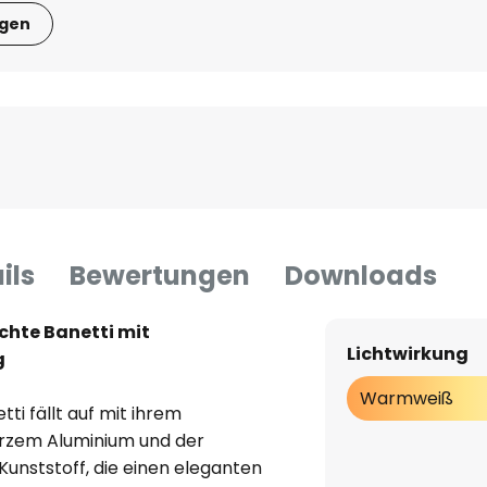
igen
ils
Bewertungen
Downloads
hte Banetti mit
Lichtwirkung
g
Warmweiß
i fällt auf mit ihrem
arzem Aluminium und der
unststoff, die einen eleganten