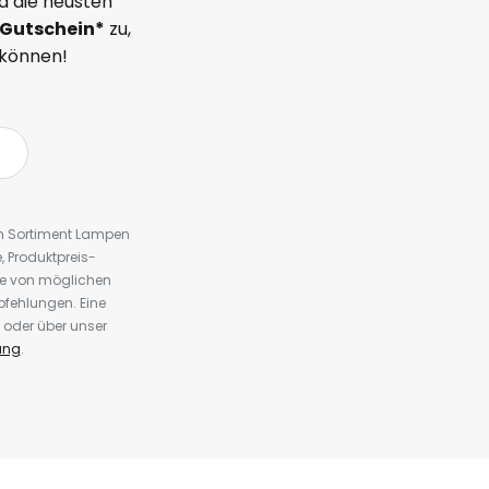
d die neusten
Gutschein*
zu,
 können!
em Sortiment Lampen
 Produktpreis-
te von möglichen
fehlungen. Eine
 oder über unser
ung
.