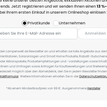
e keine unserer besten Angebote, exklusiven Aktionen un
ends. Jetzt registrieren und wir senden Ihnen einen
13
%
-
 bei Ihrem ersten Einkauf in unserem Onlineshop einlösen
Privatkunde
Unternehmen
Anmelden
r den Lampenwelt.de Newsletter an und erhalten sie tolle Angebote aus d
 Ventilatoren, Solaranlagen und Smart Home Produkte, Rabatt-Gutscheine,
der Aktionspakete, Produktempfehlungen und -vorstellungen sowie Inhal
rtnern und Umfragen sowie Anfragen für Kaufbewertungen und Weiteremp
ederzeit möglich über den Abmeldelink, den Sie in jedem Newsletter finden
taktformular
. Weitere Informationen erhalten Sie in der
Datenschutzerklär
*Ab einem Mindestkaufpreis von 99 €. Ausgenommene
Hersteller
.