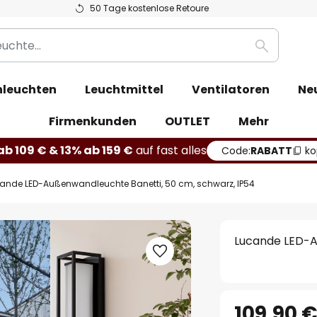
50 Tage kostenlose Retoure
Suche
leuchten
Leuchtmittel
Ventilatoren
Ne
Firmenkunden
OUTLET
Mehr
b 109 € & 13% ab 159 €
auf fast alles
Code:
RABATT
ko
ande LED-Außenwandleuchte Banetti, 50 cm, schwarz, IP54
Lucande LED-A
109,90 