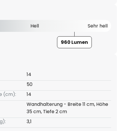
Hell
Sehr hell
960 Lumen
14
50
e (cm):
14
Wandhalterung - Breite 11 cm, Höhe
35 cm, Tiefe 2 cm
g):
3,1