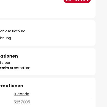
tenlose Retoure
chnung
mationen
eferbar
tmittel
enthalten
ormationen
Lucande
5257005