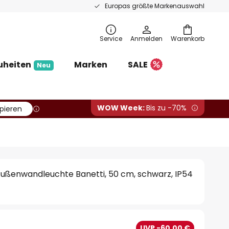
Europas größte Markenauswahl
Service
Anmelden
Warenkorb
uheiten
Marken
SALE
Neu
WOW Week:
Bis zu -70%
pieren
ußenwandleuchte Banetti, 50 cm, schwarz, IP54
€
UVP -60,00 €