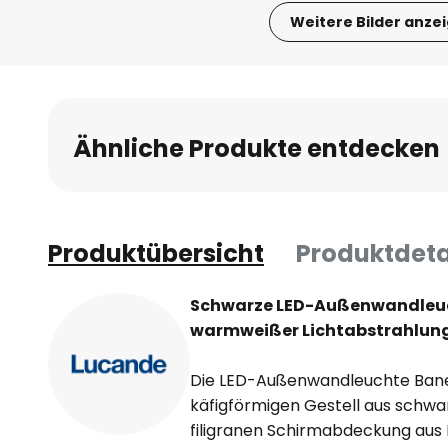
Weitere Bilder anze
Zum
Anfang
der
Bildgalerie
Ähnliche Produkte entdecken
springen
Produktübersicht
Produktdeta
Schwarze LED-Außenwandleuc
warmweißer Lichtabstrahlun
Die LED-Außenwandleuchte Banett
käfigförmigen Gestell aus schw
filigranen Schirmabdeckung aus K