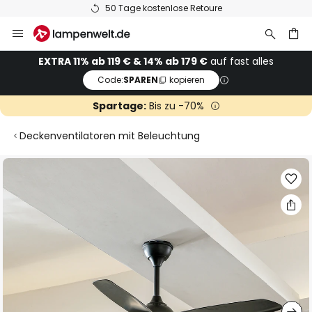
50 Tage kostenlose Retoure
Zum
Inhalt
springen
he
EXTRA 11% ab 119 € & 14% ab 179 €
auf fast alles
Code:
SPAREN
kopieren
Spartage:
Bis zu -70%
Deckenventilatoren mit Beleuchtung
Zum
Ende
der
Bildgalerie
springen