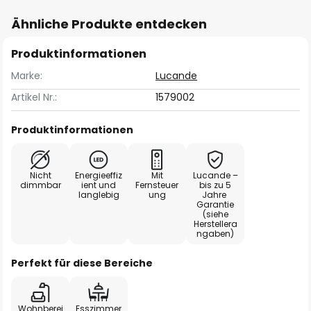
Ähnliche Produkte entdecken
Produktinformationen
Marke:
Lucande
Artikel Nr.:
1579002
Produktinformationen
Nicht
Energieeffiz
Mit
Lucande –
dimmbar
ient und
Fernsteuer
bis zu 5
langlebig
ung
Jahre
Garantie
(siehe
Herstellera
ngaben)
Perfekt für diese Bereiche
Wohnberei
Esszimmer