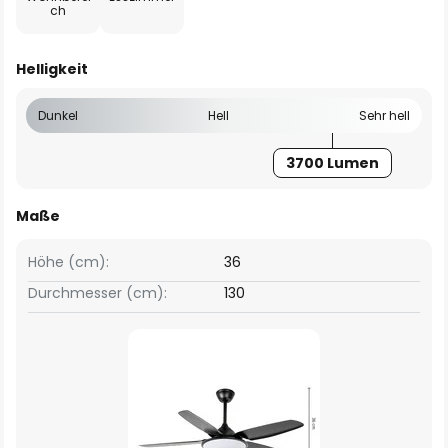
ch
Helligkeit
Dunkel
Hell
Sehr hell
3700 Lumen
Maße
Höhe (cm):
36
Durchmesser (cm):
130